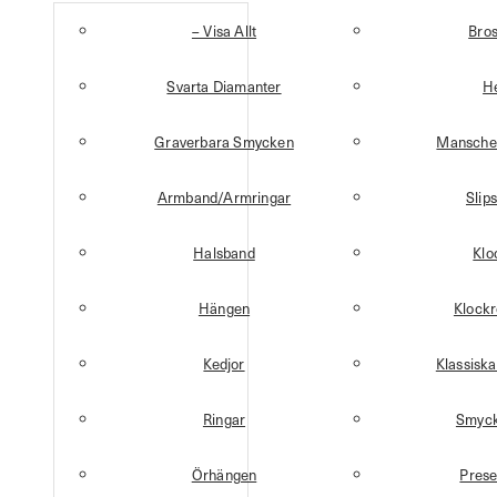
– Visa Allt
Bro
Svarta Diamanter
H
Graverbara Smycken
Mansche
Armband/Armringar
Slip
Halsband
Klo
Hängen
Klock
Kedjor
Klassisk
Ringar
Smyck
Örhängen
Prese