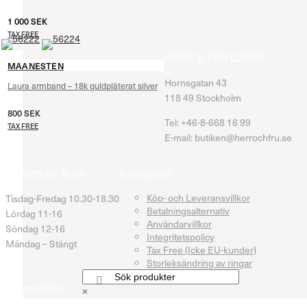
1 000
SEK
TAX FREE
HERR & FRU LOHSE
MAANESTEN
Hornsgatan 43
Laura armband – 18k guldpläterat silver
118 49 Stockholm
800
SEK
Tel: +46-8-668 16 99
TAX FREE
E-mail: butiken@herrochfru.se
Öppettider Butik
Kundtjänst
Köp- och Leveransvillkor
Tisdag-Fredag 10.30-18.30
Betalningsalternativ
Lördag 11-16
Användarvillkor
Söndag 12-16
Integritetspolicy
Måndag – Stängt
Tax Free (Icke EU-kunder)
Storleksändring av ringar
Information
×