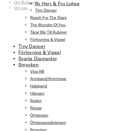
Om Butiken
By Herr & Fru Lohse
Om oss
Tiny Dancer
Reach For The Stars
The Wonder Of You
Tårar Blir Till Rubiner
Förlovning & Vigsel
Tiny Dancer
Förlovning & Vigsel
Svarta Diamanter
Smycken
Visa Allt
Armband/Armringar
Halsband
Hängen
Kedjor
Ringar
Örhängen
Örhängespåhängen
Broscher