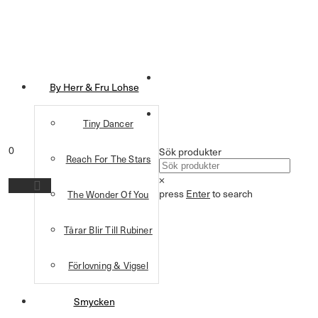
By Herr & Fru Lohse
Tiny Dancer
0
Sök produkter
Reach For The Stars
×
press
Enter
to search
The Wonder Of You
Tårar Blir Till Rubiner
Förlovning & Vigsel
Smycken