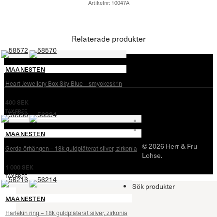
Artikelnr:
10047A
Relaterade produkter
MAANESTEN
Heart Jewellery Box Sky Blue – smyckeskrin
400
SEK
TAX FREE
MAANESTEN
© 2026 Herr & Fru
Gerda örhängen – 18k guldpläterat silver, zirkonia
Lohse.
1 000
SEK
TAX FREE
Sök produkter
MAANESTEN
Harlekin ring – 18k guldpläterat silver, zirkonia