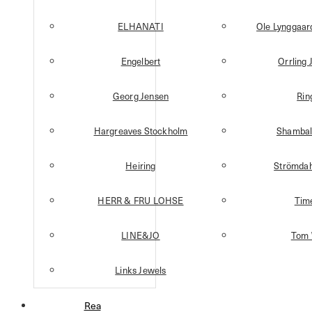
ELHANATI
Ole Lynggaa
Engelbert
Orrling 
Georg Jensen
Rin
Hargreaves Stockholm
Shambal
Heiring
Strömdah
HERR & FRU LOHSE
Tim
LINE&JO
Tom
Links Jewels
Rea