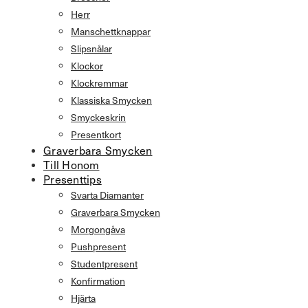
Herr
Manschettknappar
Slipsnålar
Klockor
Klockremmar
Klassiska Smycken
Smyckeskrin
Presentkort
Graverbara Smycken
Till Honom
Presenttips
Svarta Diamanter
Graverbara Smycken
Morgongåva
Pushpresent
Studentpresent
Konfirmation
Hjärta