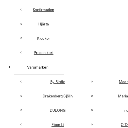
Konfirmation
Hjärta
Klockor
Presentkort
Varumärken
By Birdie
Maan
Drakenberg Sjölin
Maria
DULONG
n
Ebon Li
O’D