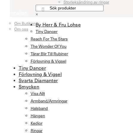
Storleksändring av ringar
Information
×
Om Butiken
By Herr & Fru Lohse
Om oss
Tiny Dancer
Reach For The Stars
The Wonder Of You
Tårar Blir Till Rubiner
Förlovning & Vigsel
Tiny Dancer
Förlovning & Vigsel
Svarta Diamanter
Smycken
Visa Allt
Armband/Armringar
Halsband
Hängen
Kedjor
Ringar