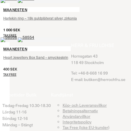
MAANESTEN
Harlekin ring – 18k guldpläterat silver, zirkonia
1 000
SEK
TAX FREE
HERR & FRU LOHSE
MAANESTEN
Hornsgatan 43
Heart Jewellery Box Sand – smyckeskrin
118 49 Stockholm
400
SEK
Tel: +46-8-668 16 99
TAX FREE
E-mail: butiken@herrochfru.se
Öppettider Butik
Kundtjänst
Köp- och Leveransvillkor
Tisdag-Fredag 10.30-18.30
Betalningsalternativ
Lördag 11-16
Användarvillkor
Söndag 12-16
Integritetspolicy
Måndag – Stängt
Tax Free (Icke EU-kunder)