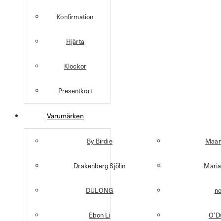
Konfirmation
Hjärta
Klockor
Presentkort
Varumärken
By Birdie
Maan
Drakenberg Sjölin
Maria
DULONG
n
Ebon Li
O’D