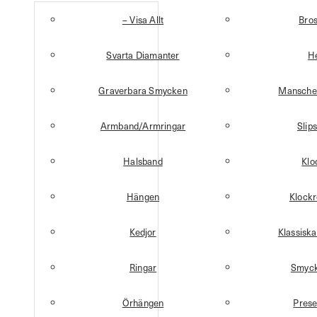
– Visa Allt
Bro
Svarta Diamanter
H
Graverbara Smycken
Mansche
Armband/Armringar
Slip
Halsband
Klo
Hängen
Klock
Kedjor
Klassisk
Ringar
Smyck
Örhängen
Prese