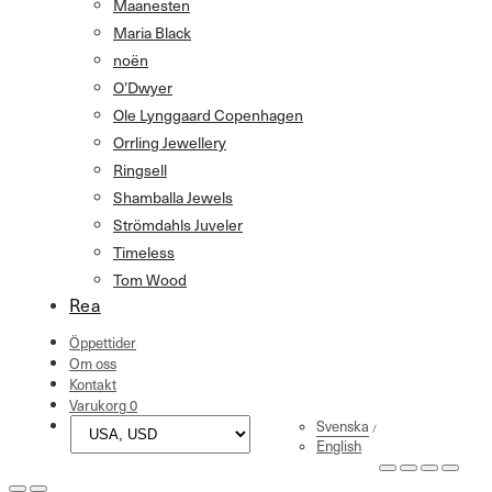
Maanesten
Maria Black
noën
O’Dwyer
Ole Lynggaard Copenhagen
Orrling Jewellery
Ringsell
Shamballa Jewels
Strömdahls Juveler
Timeless
Tom Wood
Rea
Öppettider
Om oss
Kontakt
Varukorg
0
Svenska
English