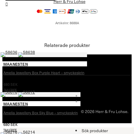
Artikelnr:
8688A
Relaterade produkter
MAANESTEN
Amelia Jewellery Box Purple Heart – smyckeskrin
680
SEK
TAX FREE
MAANESTEN
© 2026 Herr & Fru Lohse.
Amelia Jewellery Box Sky Blue – smyckeskrin
680
SEK
Sök produkter
TAX FREE