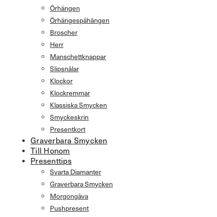
Örhängen
Örhängespåhängen
Broscher
Herr
Manschettknappar
Slipsnålar
Klockor
Klockremmar
Klassiska Smycken
Smyckeskrin
Presentkort
Graverbara Smycken
Till Honom
Presenttips
Svarta Diamanter
Graverbara Smycken
Morgongåva
Pushpresent