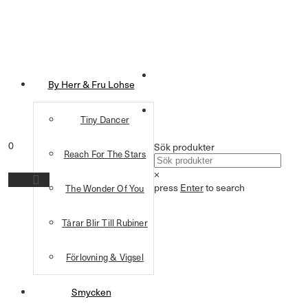
By Herr & Fru Lohse
Tiny Dancer
0
Sök produkter
Reach For The Stars
×
press
Enter
to search
The Wonder Of You
Tårar Blir Till Rubiner
Förlovning & Vigsel
Smycken