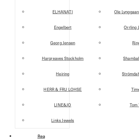
ELHANATI
Ole Lynggaa
Engelbert
Orrling 
Georg Jensen
Rin
Hargreaves Stockholm
Shambal
Heiring
Strömdah
HERR & FRU LOHSE
Tim
LINE&JO
Tom
Links Jewels
Rea