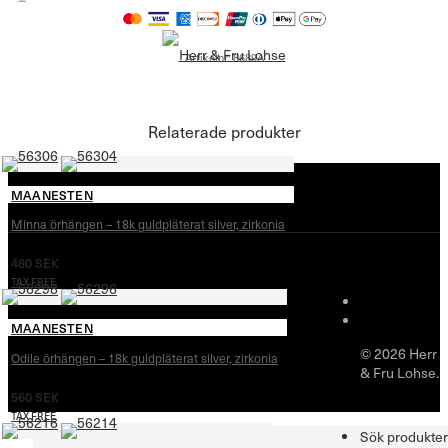
Artikelnr:
8689A
Relaterade produkter
MAANESTEN
Minna örhängen – 18k guldpläterat silver, zirkonia
480
SEK
TAX FREE
MAANESTEN
© 2026 Herr
Odile örhängen – 18k guldpläterat silver, zirkonia
& Fru Lohse.
560
SEK
TAX FREE
Sök produkter