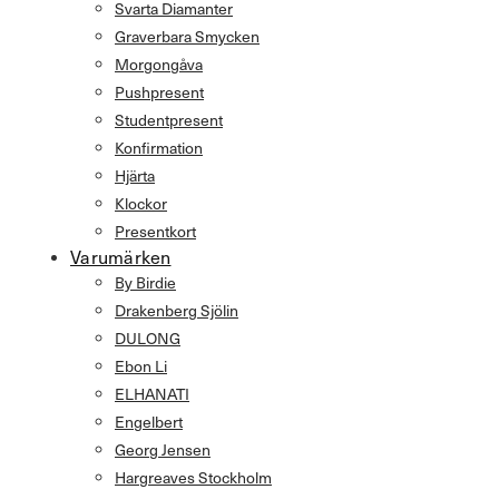
Svarta Diamanter
Graverbara Smycken
Morgongåva
Pushpresent
Studentpresent
Konfirmation
Hjärta
Klockor
Presentkort
Varumärken
By Birdie
Drakenberg Sjölin
DULONG
Ebon Li
ELHANATI
Engelbert
Georg Jensen
Hargreaves Stockholm