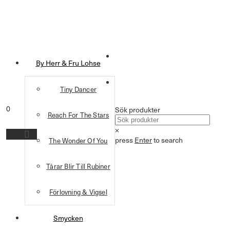
By Herr & Fru Lohse
Tiny Dancer
0
Sök produkter
Reach For The Stars
×
press
Enter
to search
The Wonder Of You
Tårar Blir Till Rubiner
Förlovning & Vigsel
Smycken