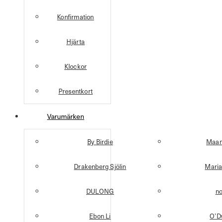
Konfirmation
Hjärta
Klockor
Presentkort
Varumärken
By Birdie
Maan
Drakenberg Sjölin
Maria
DULONG
n
Ebon Li
O’D