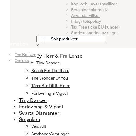
Köp- och Leveransvillkor
Betalningsalternativ
Användarvillkor
Integritetspolicy
Tax Free (Icke EU-kunder)
Storleksändring av ringar
Information
×
Om Butiken
By Herr & Fru Lohse
Om oss
Tiny Dancer
Reach For The Stars
The Wonder Of You
Tårar Blir Till Rubiner
Förlovning & Vigsel
Tiny Dancer
Förlovning & Vigsel
Svarta Diamanter
Smycken
Visa Allt
Armband/Armringar