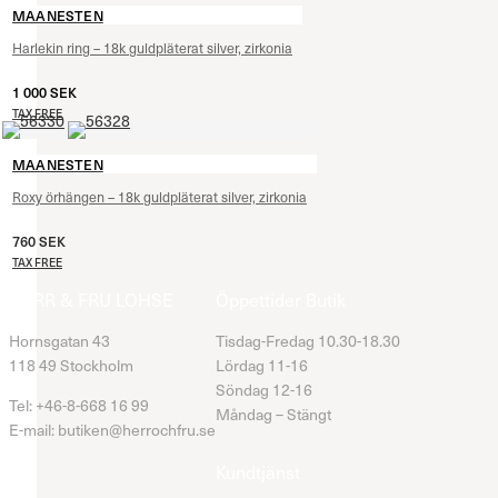
MAANESTEN
Harlekin ring – 18k guldpläterat silver, zirkonia
1 000
SEK
TAX FREE
MAANESTEN
Roxy örhängen – 18k guldpläterat silver, zirkonia
760
SEK
TAX FREE
HERR & FRU LOHSE
Öppettider Butik
Hornsgatan 43
Tisdag-Fredag 10.30-18.30
118 49 Stockholm
Lördag 11-16
Söndag 12-16
Tel: +46-8-668 16 99
Måndag – Stängt
E-mail: butiken@herrochfru.se
Kundtjänst