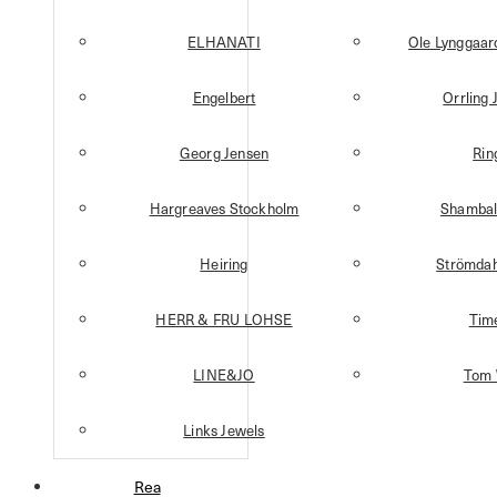
ELHANATI
Ole Lynggaa
Engelbert
Orrling 
Georg Jensen
Rin
Hargreaves Stockholm
Shambal
Heiring
Strömdah
HERR & FRU LOHSE
Tim
LINE&JO
Tom
Links Jewels
Rea