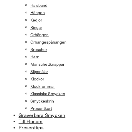
Halsband
Hängen
Kedjor
Ringar
Örhängen
Örhängespåhängen
Broscher
Herr
Manschettknappar
Slipsnålar
Klockor
Klockremmar
Klassiska Smycken
Smyckeskrin
Presentkort
Graverbara Smycken
Till Honom
Presenttips