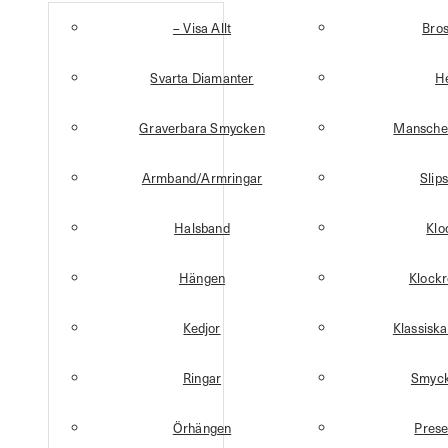
– Visa Allt
Bro
Svarta Diamanter
H
Graverbara Smycken
Mansche
Armband/Armringar
Slip
Halsband
Klo
Hängen
Klock
Kedjor
Klassisk
Ringar
Smyck
Örhängen
Prese