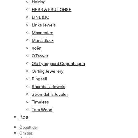
Heiring
HERR & FRU LOHSE
LINE&JO
Links Jewels
Maanesten
Maria Black
noën
O’Dwyer
Ole Lynggaard Copenhagen
Orrling Jewellery
Ringsell
Shamballa Jewels
Strömdahls Juveler
Timeless
Tom Wood
Rea
Öppettider
Om oss