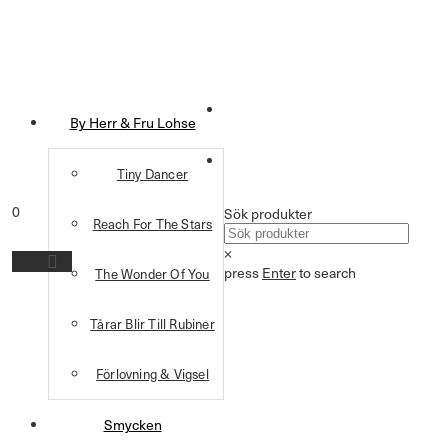
By Herr & Fru Lohse
Tiny Dancer
0
Sök produkter
Reach For The Stars
×
press
Enter
to search
The Wonder Of You
Tårar Blir Till Rubiner
Förlovning & Vigsel
Smycken