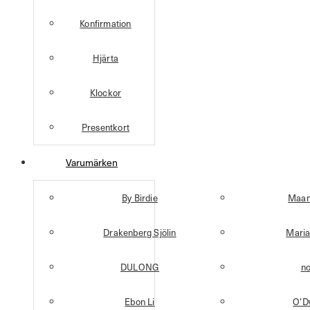
Konfirmation
Hjärta
Klockor
Presentkort
Varumärken
By Birdie
Maan
Drakenberg Sjölin
Maria
DULONG
n
Ebon Li
O’D