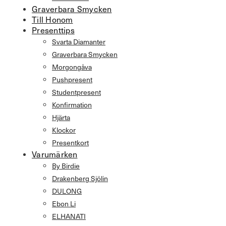
Graverbara Smycken
Till Honom
Presenttips
Svarta Diamanter
Graverbara Smycken
Morgongåva
Pushpresent
Studentpresent
Konfirmation
Hjärta
Klockor
Presentkort
Varumärken
By Birdie
Drakenberg Sjölin
DULONG
Ebon Li
ELHANATI