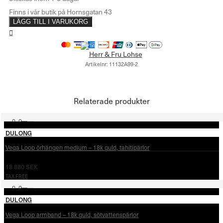
LÄGG TILL I VARUKORG
Artikelnr:
11132A99-2
Relaterade produkter
DULONG
Vega Loop örhängen medium – 18k guld, tahitipärlor
18 880
SEK
TAX FREE
DULONG
Vega Loop armband – 18k guld, sötvattenspärlor