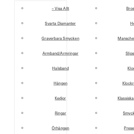
– Visa Allt
Bro
Svarta Diamanter
H
Graverbara Smycken
Mansche
Armband/Armringar
Slip
Halsband
Klo
Hängen
Klock
Kedjor
Klassisk
Ringar
Smyck
Örhängen
Prese