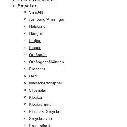
Smycken
Visa Allt
Armband/Armringar
Halsband
Hängen
Kedjor
Ringar
Örhängen
Örhängespåhängen
Broscher
Herr
Manschettknappar
Slipsnålar
Klockor
Klockremmar
Klassiska Smycken
Smyckeskrin
Presentkort