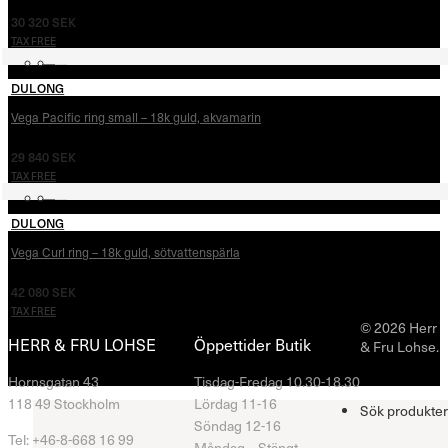
30 320
SEK
TAX FREE
DULONG
Vega Pacific ring small – 18k guld, akvamarin
29 840
SEK
TAX FREE
DULONG
Vega Curl ring – 18k guld, sötvattenspärla
42 080
SEK
TAX FREE
© 2026 Herr
HERR & FRU LOHSE
Öppettider Butik
& Fru Lohse.
Hornsgatan 43
Tisdag-Fredag 10.30-18.30
118 49 Stockholm
Lördag 11-16
Sök produkter
Söndag 12-16
Tel: +46-8-668 16 99
Måndag – Stängt