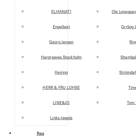
ELHANATI
Ole Lynggaa
Engelbert
Orrling 
Georg Jensen
Rin
Hargreaves Stockholm
Shambal
Heiring
Strömdah
HERR & FRU LOHSE
Tim
LINE&JO
Tom
Links Jewels
Rea