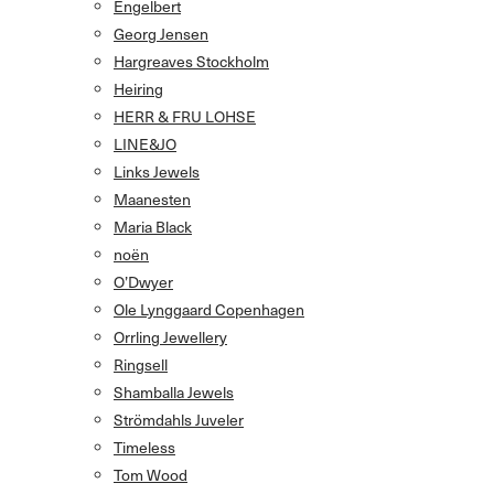
Engelbert
Georg Jensen
Hargreaves Stockholm
Heiring
HERR & FRU LOHSE
LINE&JO
Links Jewels
Maanesten
Maria Black
noën
O’Dwyer
Ole Lynggaard Copenhagen
Orrling Jewellery
Ringsell
Shamballa Jewels
Strömdahls Juveler
Timeless
Tom Wood