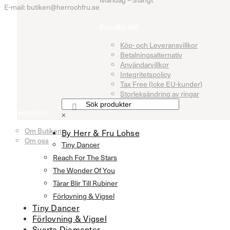
E-mail: butiken@herrochfru.se
Kundtjänst
Köp- och Leveransvillkor
Betalningsalternativ
Användarvillkor
Integritetspolicy
Tax Free (Icke EU-kunder)
Storleksändring av ringar
Information
×
Om Butiken
By Herr & Fru Lohse
Om oss
Tiny Dancer
Reach For The Stars
The Wonder Of You
Tårar Blir Till Rubiner
Förlovning & Vigsel
Tiny Dancer
Förlovning & Vigsel
Svarta Diamanter