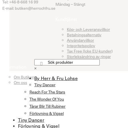
Tel: +46-8-668 16 99
Måndag – Stängt
E-mail: butiken@herrochfru.se
Kundtjänst
Köp- och Leveransvillkor
Betalningsalternativ
Användarvillkor
Integritetspolicy
Tax Free (Icke EU-kunder)
Storleksändring av ringar
Information
×
Om Butiken
By Herr & Fru Lohse
Om oss
Tiny Dancer
Reach For The Stars
The Wonder Of You
Tårar Blir Till Rubiner
Förlovning & Vigsel
Tiny Dancer
Förlovning & Vigsel