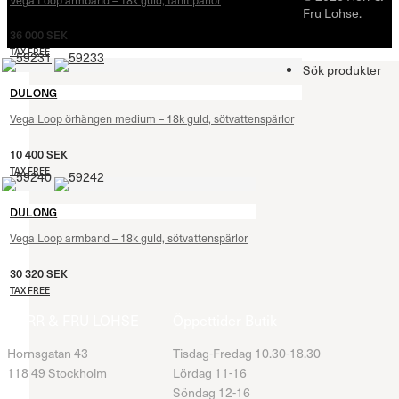
Fru Lohse.
36 000
SEK
TAX FREE
Sök produkter
DULONG
Vega Loop örhängen medium – 18k guld, sötvattenspärlor
10 400
SEK
TAX FREE
DULONG
Vega Loop armband – 18k guld, sötvattenspärlor
30 320
SEK
TAX FREE
HERR & FRU LOHSE
Öppettider Butik
Hornsgatan 43
Tisdag-Fredag 10.30-18.30
118 49 Stockholm
Lördag 11-16
Söndag 12-16