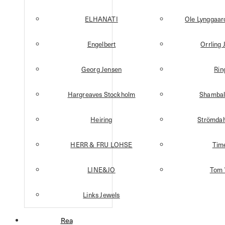
ELHANATI
Ole Lynggaa
Engelbert
Orrling 
Georg Jensen
Rin
Hargreaves Stockholm
Shambal
Heiring
Strömdah
HERR & FRU LOHSE
Tim
LINE&JO
Tom
Links Jewels
Rea