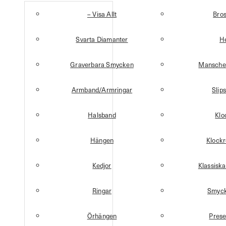
– Visa Allt
Bro
Svarta Diamanter
H
Graverbara Smycken
Mansche
Armband/Armringar
Slip
Halsband
Klo
Hängen
Klock
Kedjor
Klassisk
Ringar
Smyck
Örhängen
Prese