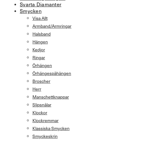
Svarta Diamanter
Smycken
Visa Allt
Armband/Armringar
Halsband
Hängen
Kedjor
Ringar
Örhängen
Örhängespåhängen
Broscher
Herr
Manschettknappar
Slipsnålar
Klockor
Klockremmar
Klassiska Smycken
Smyckeskrin