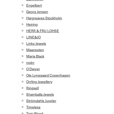
Engelbert
Georg Jensen
Hargreaves Stockholm
Heiring
HERR & FRU LOHSE
LINE&JO
Links Jewels
Maanesten
Maria Black
noën
O’Dwyer
Ole Lynggaard Copenhagen
Orrling Jewellery
Ringsell
Shamballa Jewels
Strömdahls Juveler
Timeless
Tom Wood