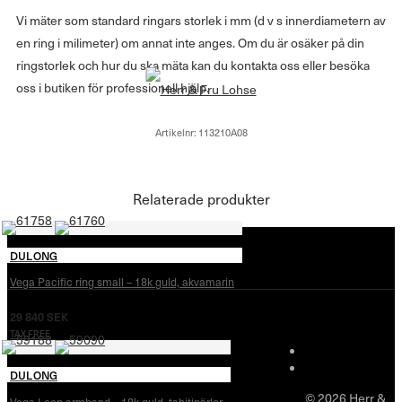
Vi mäter som standard ringars storlek i mm (d v s innerdiametern av
en ring i milimeter) om annat inte anges. Om du är osäker på din
ringstorlek och hur du ska mäta kan du kontakta oss eller besöka
oss i butiken för professionell hjälp.
Artikelnr:
113210A08
Relaterade produkter
DULONG
Vega Pacific ring small – 18k guld, akvamarin
29 840
SEK
TAX FREE
DULONG
© 2026 Herr &
Vega Loop armband – 18k guld, tahitipärlor