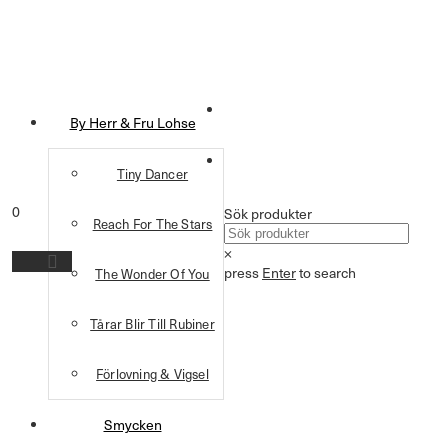
By Herr & Fru Lohse
Tiny Dancer
0
Sök produkter
Reach For The Stars
×
press
Enter
to search
The Wonder Of You
Tårar Blir Till Rubiner
Förlovning & Vigsel
Smycken