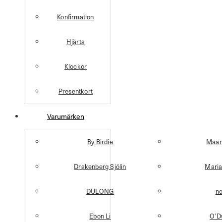
Konfirmation
Hjärta
Klockor
Presentkort
Varumärken
By Birdie
Maan
Drakenberg Sjölin
Maria
DULONG
n
Ebon Li
O’D