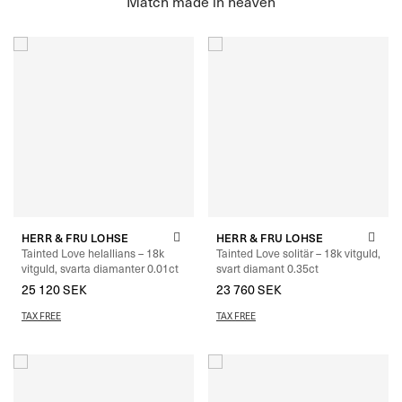
HERR & FRU LOHSE
HERR & FRU LOHSE
Tainted Love helallians – 18k
Tainted Love solitär – 18k vitguld,
vitguld, svarta diamanter 0.01ct
svart diamant 0.35ct
25 120
SEK
–
27 760
SEK
23 760
SEK
TAX FREE
TAX FREE