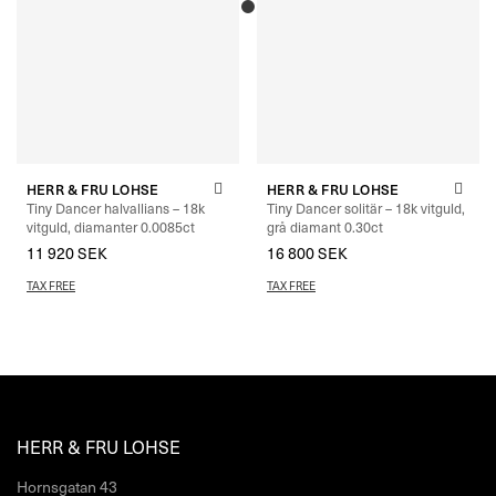
HERR & FRU LOHSE
HERR & FRU LOHSE
Tiny Dancer halvallians – 18k
Tiny Dancer solitär – 18k vitguld,
vitguld, diamanter 0.0085ct
grå diamant 0.30ct
11 920
SEK
–
13 040
SEK
16 800
SEK
TAX FREE
TAX FREE
HERR & FRU LOHSE
Hornsgatan 43