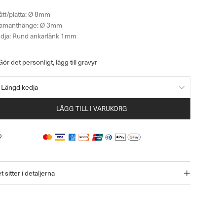
tt/platta: Ø 8mm
amanthänge: Ø 3mm
dja: Rund ankarlänk 1mm
Gör det personligt, lägg till gravyr
LÄGG TILL I VARUKORG
t sitter i detaljerna