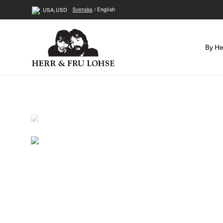
Svenska
English
USA, USD
By He