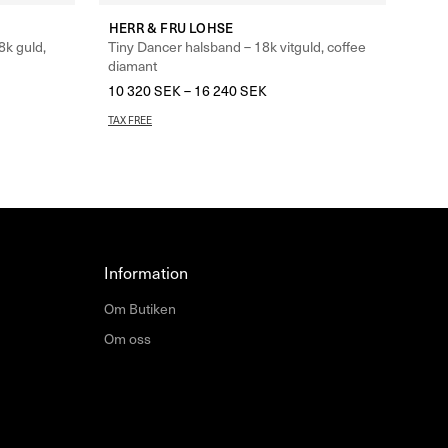
HERR & FRU LOHSE
8k guld,
Tiny Dancer halsband – 18k vitguld, coffee
diamant
10 320
SEK
–
16 240
SEK
TAX FREE
Information
Om Butiken
Om oss