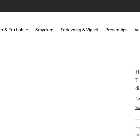
rr & Fru Lohse
Smycken
Förlovning & Vigsel
Presenttips
Va
H
Ti
d
1
TA
Ha
br