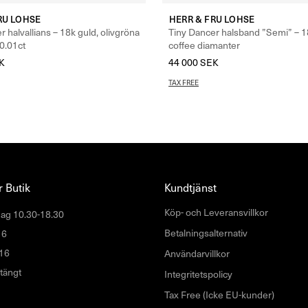
RU LOHSE
HERR & FRU LOHSE
 halvallians – 18k guld, olivgröna
Tiny Dancer halsband ”Semi” – 1
0.01ct
coffee diamanter
K
44 000
SEK
TAX FREE
 Butik
Kundtjänst
Köp- och Leveransvillkor
ag 10.30-18.30
Betalningsalternativ
16
16
Användarvillkor
tängt
Integritetspolicy
Tax Free (Icke EU-kunder)