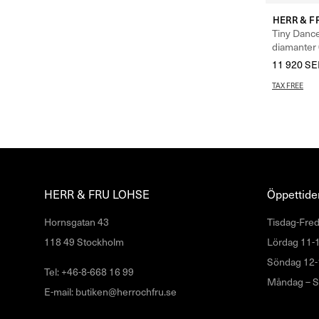
HERR & F
Tiny Dancer
diamanter 
11 920
SE
TAX FREE
HERR & FRU LOHSE
Öppettider
Hornsgatan 43
Tisdag-Fred
118 49 Stockholm
Lördag 11-
Söndag 12-
Tel: +46-8-668 16 99
Måndag – S
E-mail: butiken@herrochfru.se