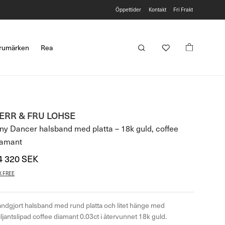
Öppettider
Kontakt
Fri Frakt
rumärken
Rea
ERR & FRU LOHSE
ny Dancer halsband med platta – 18k guld, coffee
iamant
4 320
SEK
14 960
SEK
–
X FREE
ndgjort halsband med rund platta och litet hänge med
iljantslipad coffee diamant 0.03ct i återvunnet 18k guld.