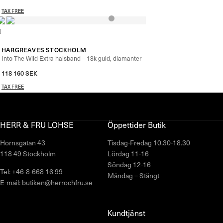
TAX FREE
HARGREAVES STOCKHOLM
Into The Wild Extra halsband – 18k guld, diamanter
118 160
SEK
TAX FREE
HERR & FRU LOHSE
Öppettider Butik
Hornsgatan 43
Tisdag-Fredag 10.30-18.30
118 49 Stockholm
Lördag 11-16
Söndag 12-16
Tel: +46-8-668 16 99
Måndag – Stängt
E-mail: butiken@herrochfru.se
Kundtjänst