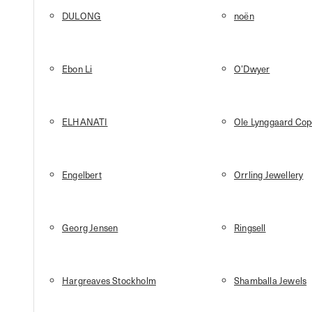
DULONG
noën
Ebon Li
O’Dwyer
ELHANATI
Ole Lynggaard Co
Engelbert
Orrling Jewellery
Georg Jensen
Ringsell
Hargreaves Stockholm
Shamballa Jewels