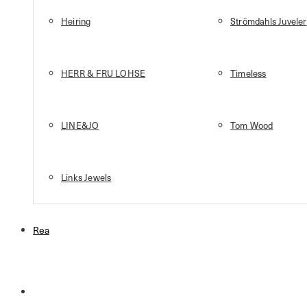
Heiring
Strömdahls Juveler
HERR & FRU LOHSE
Timeless
LINE&JO
Tom Wood
Links Jewels
Rea