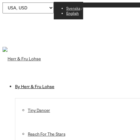
Svenska
English
By Herr & Fru Lohse
Tiny Dancer
Reach For The Stars