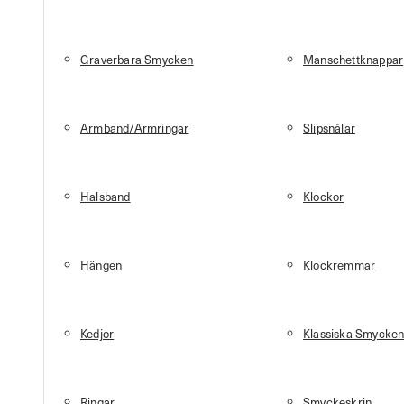
Graverbara Smycken
Manschettknappar
Armband/Armringar
Slipsnålar
Halsband
Klockor
Hängen
Klockremmar
Kedjor
Klassiska Smycke
Ringar
Smyckeskrin