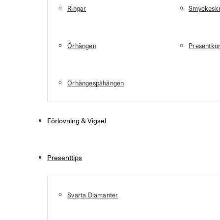
Ringar
Smyckeskr
Örhängen
Presentkor
Örhängespåhängen
Förlovning & Vigsel
Presenttips
Svarta Diamanter