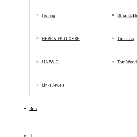
Heiring
Strömdahls
HERR & FRU LOHSE
Timeless
LINE&JO
Tom Wood
Links Jewels
Rea