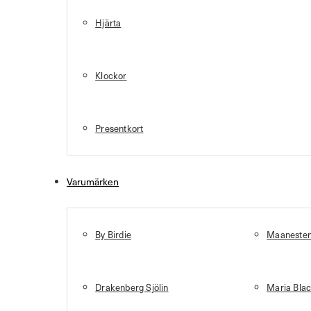
Hjärta
Klockor
Presentkort
Varumärken
By Birdie
Maaneste
Drakenberg Sjölin
Maria Bla