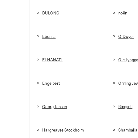
DULONG
noën
Ebon Li
O’Dwyer
ELHANATI
Ole Lyngg
Engelbert
Orrling Je
Georg Jensen
Ringsell
Hargreaves Stockholm
Shamballa