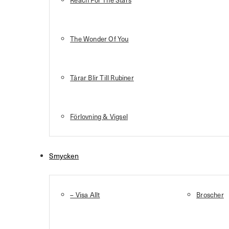
Reach For The Stars
The Wonder Of You
Tårar Blir Till Rubiner
Förlovning & Vigsel
Smycken
– Visa Allt
Broscher