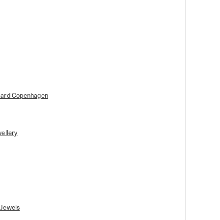
aard Copenhagen
wellery
 Jewels