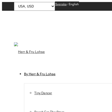
Svenska
English
By Herr & Fru Lohse
Tiny Dancer