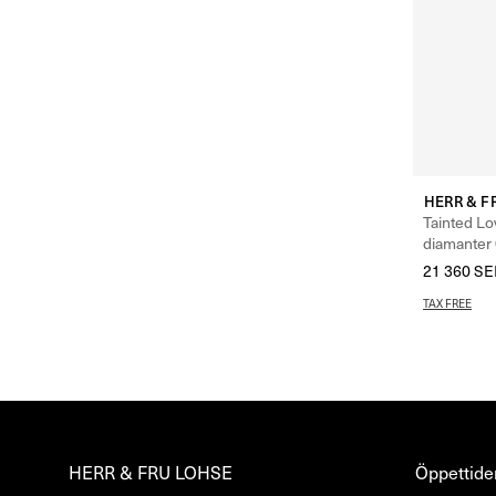
HERR & F
Tainted Lov
diamanter 
21 360
SE
TAX FREE
HERR & FRU LOHSE
Öppettider