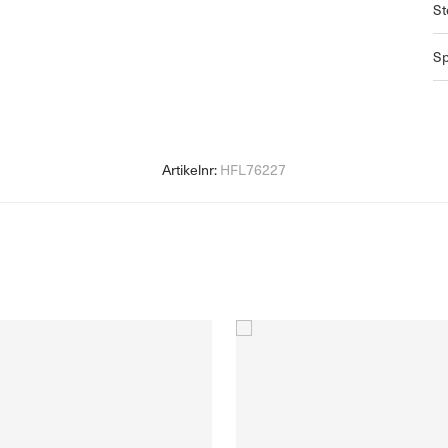
St
Sp
Artikelnr:
HFL76227