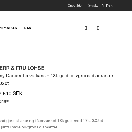
Öppettider
Kontakt
Fri Frakt
rumärken
Rea
ERR & FRU LOHSE
ny Dancer halvallians – 18k guld, olivgröna diamanter
02ct
7 840
SEK
X FREE
ndgjord alliansring i återvunnet 18k guld med 17st 0.02ct
iljantslipade olivgröna diamanter