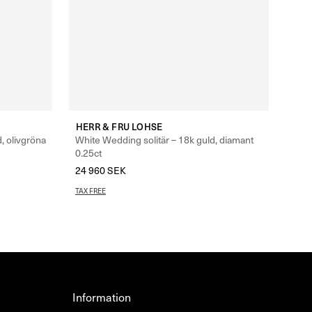
HERR & FRU LOHSE
d, olivgröna
White Wedding solitär – 18k guld, diamant
0.25ct
24 960
SEK
–
26 960
SEK
TAX FREE
Information