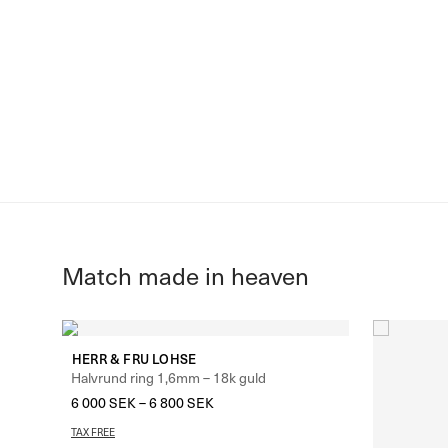
HERR & FRU LOHSE
Halvrund ring 1,6mm – 18k guld
6 000
SEK
–
6 800
SEK
TAX FREE