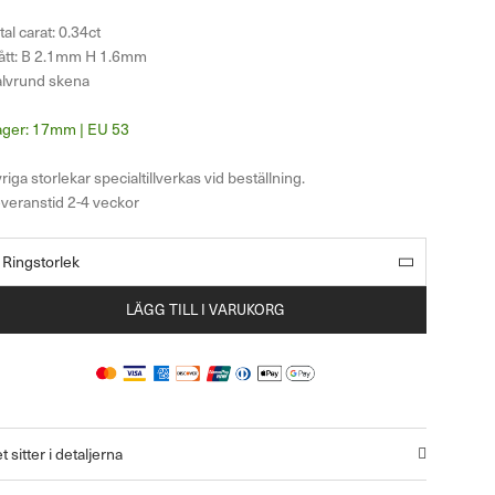
tal carat: 0.34ct
tt: B 2.1mm H 1.6mm
lvrund skena
17mm | EU 53
LÄGG TILL I VARUKORG
t sitter i detaljerna