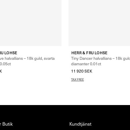
RU LOHSE
HERR & FRU LOHSE
e halvallians – 18k guld, svarta
Tiny Dancer halvallians – 18k gul
0.05ct
diamanter 0.01ct
K
–
22 800
SEK
11 920
SEK
TAX FREE
 Butik
Kundtjänst