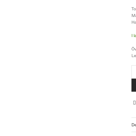
To
Må
Ha
De