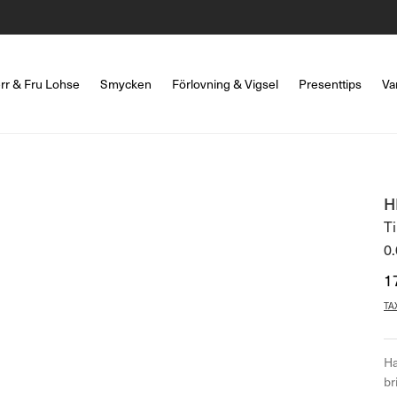
rr & Fru Lohse
Smycken
Förlovning & Vigsel
Presenttips
Va
H
Ti
0.
1
TA
Ha
br