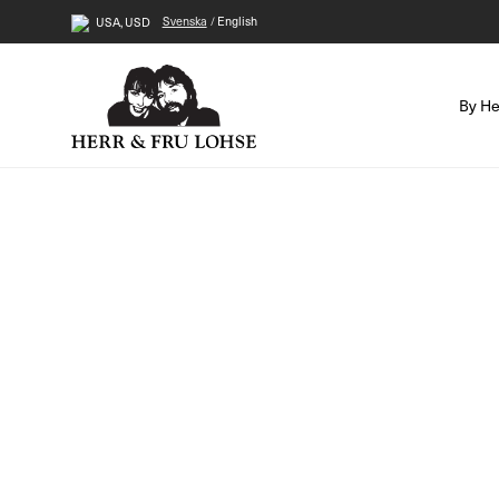
Svenska
English
USA, USD
By He