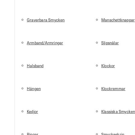
Graverbara Smycken
Manschettknappar
Armband/Armringar
Slipsnålar
Halsband
Klockor
Hängen
Klockremmar
Kedjor
Klassiska Smycke
Ringar
Smyckeskrin