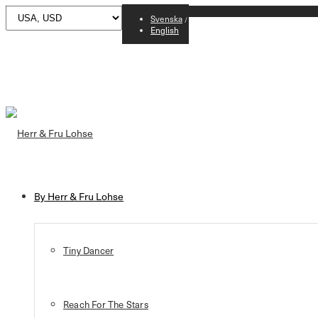
Svenska
English
By Herr & Fru Lohse
Tiny Dancer
Reach For The Stars