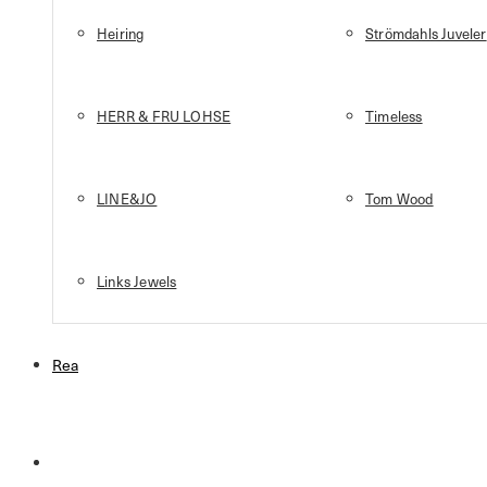
Heiring
Strömdahls Juveler
HERR & FRU LOHSE
Timeless
LINE&JO
Tom Wood
Links Jewels
Rea