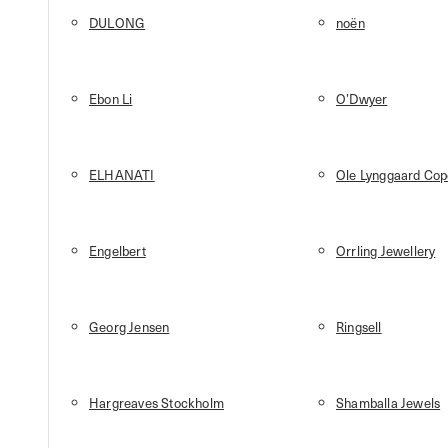
DULONG
noën
Ebon Li
O’Dwyer
ELHANATI
Ole Lynggaard Co
Engelbert
Orrling Jewellery
Georg Jensen
Ringsell
Hargreaves Stockholm
Shamballa Jewels