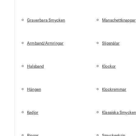
Graverbara Smycken
Manschettknappar
Armband/Armringar
Slipsnålar
Halsband
Klockor
Hängen
Klockremmar
Kedjor
Klassiska Smycke
Ringar
Smyckeskrin