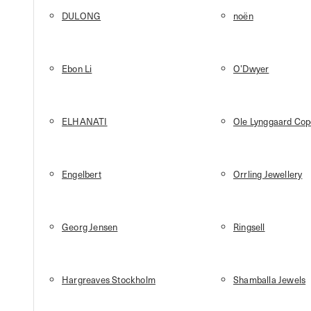
DULONG
noën
Ebon Li
O’Dwyer
ELHANATI
Ole Lynggaard Co
Engelbert
Orrling Jewellery
Georg Jensen
Ringsell
Hargreaves Stockholm
Shamballa Jewels