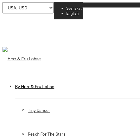
Svenska
English
By Herr & Fru Lohse
Tiny Dancer
Reach For The Stars