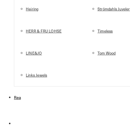
Heiring
Strömdahls Juveler
HERR & FRU LOHSE
Timeless
LINE&JO
Tom Wood
Links Jewels
Rea