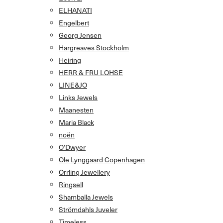
ELHANATI
Engelbert
Georg Jensen
Hargreaves Stockholm
Heiring
HERR & FRU LOHSE
LINE&JO
Links Jewels
Maanesten
Maria Black
noën
O’Dwyer
Ole Lynggaard Copenhagen
Orrling Jewellery
Ringsell
Shamballa Jewels
Strömdahls Juveler
Timeless