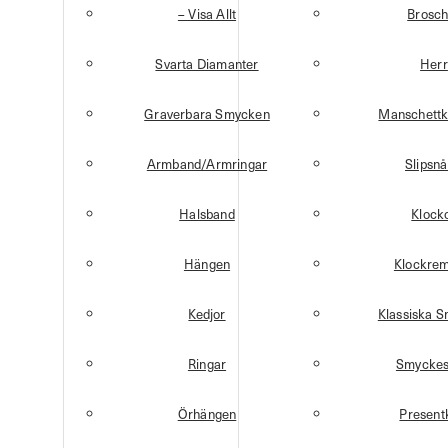
– Visa Allt
Brosch
Svarta Diamanter
Herr
Graverbara Smycken
Manschettk
Armband/Armringar
Slipsnå
Halsband
Klock
Hängen
Klockre
Kedjor
Klassiska 
Ringar
Smyckes
Örhängen
Present