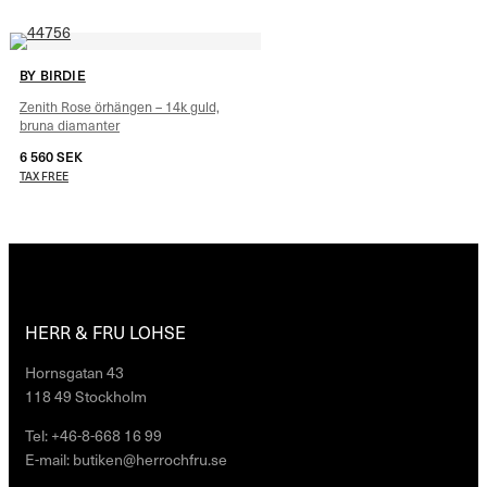
BY BIRDIE
Zenith Rose örhängen – 14k guld,
bruna diamanter
6 560
SEK
TAX FREE
HERR & FRU LOHSE
Hornsgatan 43
118 49 Stockholm
Tel: +46-8-668 16 99
E-mail: butiken@herrochfru.se