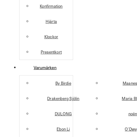
Konfirmation
Hjärta
Klockor
Presentkort
Varumärken
By Birdie
Maanes
Drakenberg Sjölin
Maria B
DULONG
noë
Ebon Li
O’Dwy