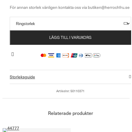
LÄGG TILL I VARUKORG
Storleksguide
Artikelnr:
50110371
Relaterade produkter