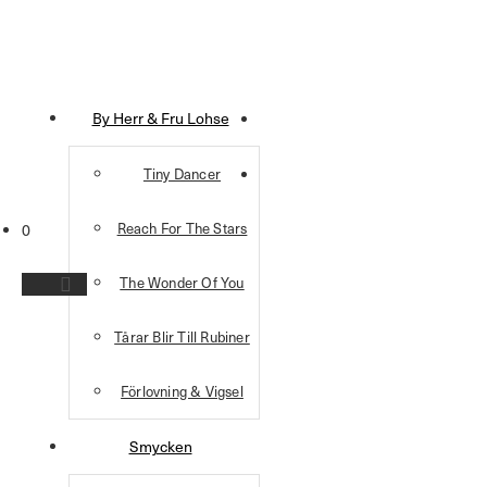
By Herr & Fru Lohse
Tiny Dancer
Reach For The Stars
0
The Wonder Of You
Tårar Blir Till Rubiner
Förlovning & Vigsel
Smycken