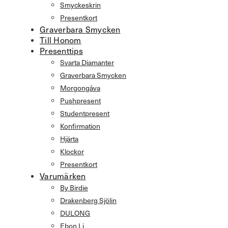
Smyckeskrin
Presentkort
Graverbara Smycken
Till Honom
Presenttips
Svarta Diamanter
Graverbara Smycken
Morgongåva
Pushpresent
Studentpresent
Konfirmation
Hjärta
Klockor
Presentkort
Varumärken
By Birdie
Drakenberg Sjölin
DULONG
Ebon Li