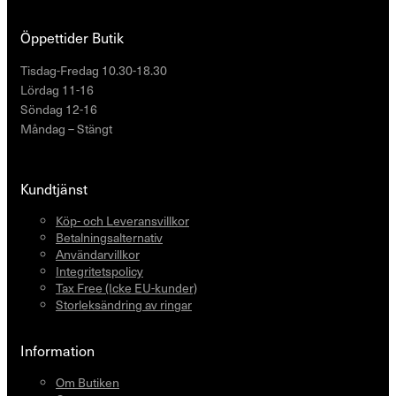
Öppettider Butik
Tisdag-Fredag 10.30-18.30
Lördag 11-16
Söndag 12-16
Måndag – Stängt
Kundtjänst
Köp- och Leveransvillkor
Betalningsalternativ
Användarvillkor
Integritetspolicy
Tax Free (Icke EU-kunder)
Storleksändring av ringar
Information
Om Butiken