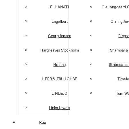
ELHANATI
Ole Lynggaard 
Engelbert
Orrling Je
Georg Jensen
Ringse
Hargreaves Stockholm
Shamballa 
Heiring
Strömdahls 
HERR & FRU LOHSE
Timele
LINE&JO
Tom W
Links Jewels
Rea