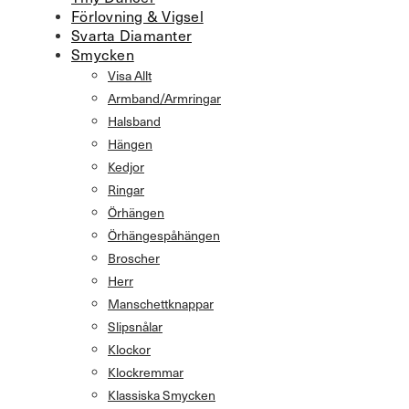
Förlovning & Vigsel
Svarta Diamanter
Smycken
Visa Allt
Armband/Armringar
Halsband
Hängen
Kedjor
Ringar
Örhängen
Örhängespåhängen
Broscher
Herr
Manschettknappar
Slipsnålar
Klockor
Klockremmar
Klassiska Smycken