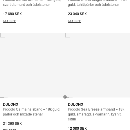
svart diamant och ädelstenar
guld, tahitipärlor och ädelstenar
17 680
SEK
23 040
SEK
TAX FREE
TAX FREE
DULONG
DULONG
Piccolo Calma halsband – 18k guld,
Piccolo Sea Breeze armband – 18k
pärlor och mixade stenar
guld, smaragd, akvamarin, kyanit,
citrin
21 360
SEK
12 080
SEK