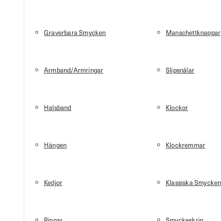
Graverbara Smycken
Manschettknappar
Armband/Armringar
Slipsnålar
Halsband
Klockor
Hängen
Klockremmar
Kedjor
Klassiska Smycke
Ringar
Smyckeskrin