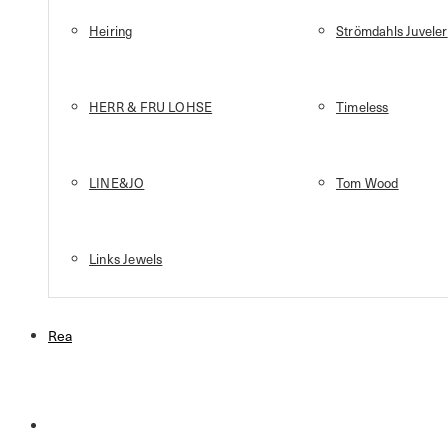
Heiring
Strömdahls Juveler
HERR & FRU LOHSE
Timeless
LINE&JO
Tom Wood
Links Jewels
Rea