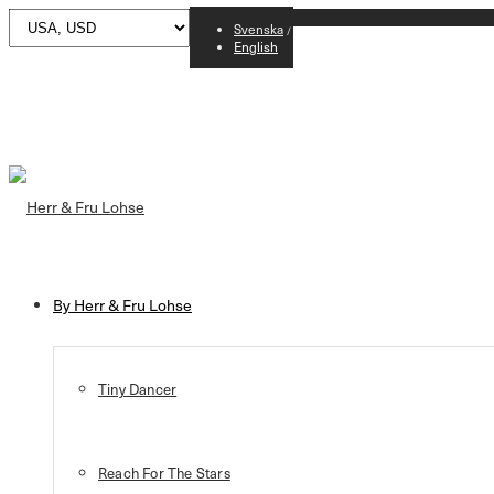
Svenska
English
By Herr & Fru Lohse
Tiny Dancer
Reach For The Stars