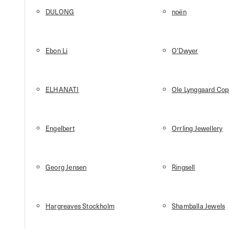
DULONG
noën
Ebon Li
O’Dwyer
ELHANATI
Ole Lynggaard Co
Engelbert
Orrling Jewellery
Georg Jensen
Ringsell
Hargreaves Stockholm
Shamballa Jewels