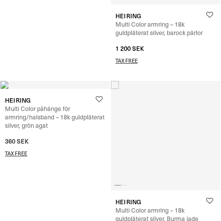
HEIRING
Multi Color armring – 18k
guldpläterat silver, barock pärlor
1 200
SEK
TAX FREE
HEIRING
Multi Color påhänge för
armring/halsband – 18k guldpläterat
silver, grön agat
360
SEK
TAX FREE
HEIRING
Multi Color armring – 18k
guldpläterat silver, Burma jade