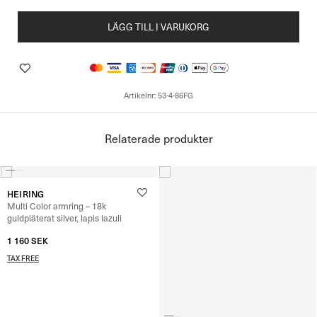
LÄGG TILL I VARUKORG
Artikelnr:
53-4-86FG
Relaterade produkter
HEIRING
Multi Color armring – 18k
guldpläterat silver, lapis lazuli
1 160
SEK
TAX FREE