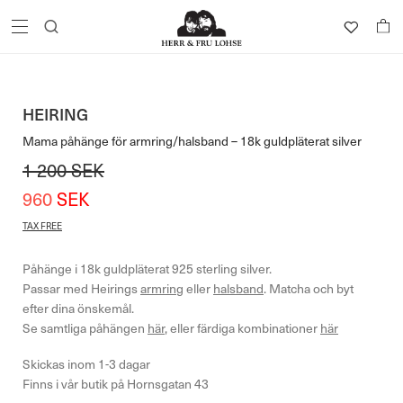
HEIRING
Mama påhänge för armring/halsband – 18k guldpläterat silver
1 200
SEK
960
SEK
TAX FREE
Påhänge i 18k guldpläterat 925 sterling silver.
Passar med Heirings
armring
eller
halsband
. Matcha och byt
efter dina önskemål.
Se samtliga påhängen
här
, eller färdiga kombinationer
här