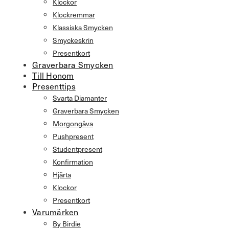
Klockor
Klockremmar
Klassiska Smycken
Smyckeskrin
Presentkort
Graverbara Smycken
Till Honom
Presenttips
Svarta Diamanter
Graverbara Smycken
Morgongåva
Pushpresent
Studentpresent
Konfirmation
Hjärta
Klockor
Presentkort
Varumärken
By Birdie