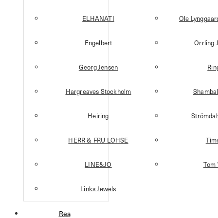
ELHANATI
Ole Lynggaa
Engelbert
Orrling 
Georg Jensen
Rin
Hargreaves Stockholm
Shambal
Heiring
Strömdah
HERR & FRU LOHSE
Tim
LINE&JO
Tom
Links Jewels
Rea