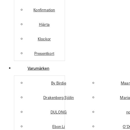
Konfirmation
Hjärta
Klockor
Presentkort
Varumärken
By Birdie
Maan
Drakenberg Sjölin
Maria
DULONG
n
Ebon Li
O’D