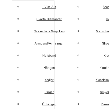
– Visa Allt
Bro
Svarta Diamanter
H
Graverbara Smycken
Mansche
Armband/Armringar
Slip
Halsband
Klo
Hängen
Klock
Kedjor
Klassisk
Ringar
Smyck
Örhängen
Prese