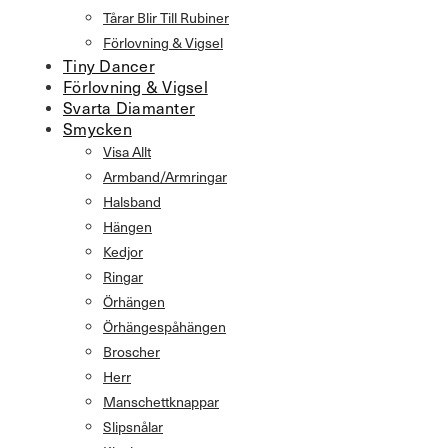
Tårar Blir Till Rubiner
Förlovning & Vigsel
Tiny Dancer
Förlovning & Vigsel
Svarta Diamanter
Smycken
Visa Allt
Armband/Armringar
Halsband
Hängen
Kedjor
Ringar
Örhängen
Örhängespåhängen
Broscher
Herr
Manschettknappar
Slipsnålar