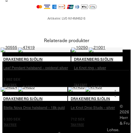
Artikelnr:
LVE-N14M452-S
Relaterade produkter
DRAKENBERG SJÖLIN
DRAKENBERG SJÖLIN
Leaf Pendant halsband – oxiderat silver
Le Knot ring – silver
1 992
SEK
1 040
SEK
TAX FREE
TAX FREE
DRAKENBERG SJÖLIN
DRAKENBERG SJÖLIN
©
Stella Nova Drop halsband – 18k guld
Le Knot Drop Studs – silver
2026
Herr
6 320
SEK
712
SEK
& Fru
TAX FREE
TAX FREE
Lohse.