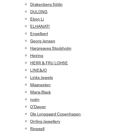
Drakenberg Sjölin
DULONG
Ebon Li
ELHANATI
Engelbert
Georg Jensen
Hargreaves Stockholm
Heiring
HERR & FRU LOHSE
LINE&JO
Links Jewels
Maanesten
Maria Black
noën
O’Dwyer
Ole Lynggaard Copenhagen
Orrling Jewellery
Ringsell