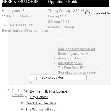
HERR & FRU LOHSE
Öppettider Butik
Hornsgatan 43
Tisdag-Fredag 10.30-18.30
Sök produkter
118 49 Stockholm
Lördag 11-16
Söndag 12-16
Tel: +46-8-668 16 99
Måndag – Stängt
E-mail: butiken@herrochfru.se
Kundtjänst
Köp- och Leveransvillkor
Betalningsalternativ
Användarvillkor
Integritetspolicy
Tax Free (Icke EU-kunder)
Storleksändring av ringar
Information
×
Om Butiken
By Herr & Fru Lohse
Om oss
Tiny Dancer
Reach For The Stars
The Wonder Of You