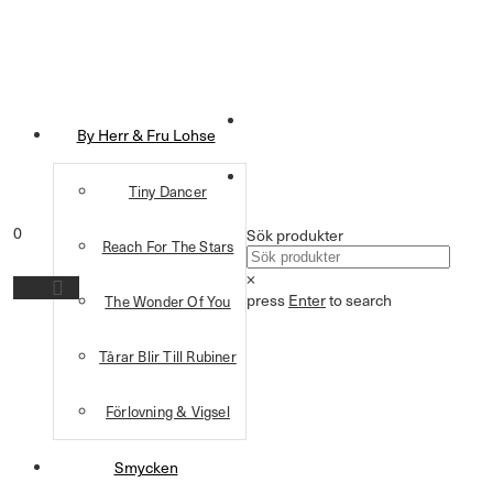
By Herr & Fru Lohse
Tiny Dancer
0
Sök produkter
Reach For The Stars
×
press
Enter
to search
The Wonder Of You
Tårar Blir Till Rubiner
Förlovning & Vigsel
Smycken