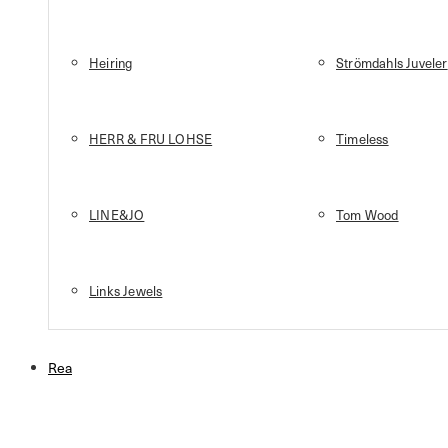
Heiring
Strömdahls Juveler
HERR & FRU LOHSE
Timeless
LINE&JO
Tom Wood
Links Jewels
Rea