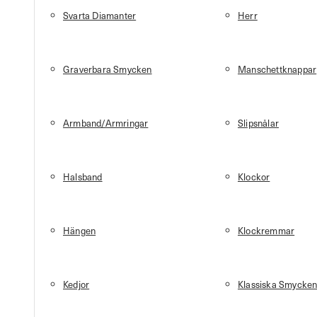
Svarta Diamanter
Herr
Graverbara Smycken
Manschettknappar
Armband/Armringar
Slipsnålar
Halsband
Klockor
Hängen
Klockremmar
Kedjor
Klassiska Smycke