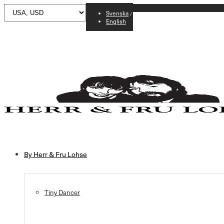
Svenska
English
By Herr & Fru Lohse
Tiny Dancer