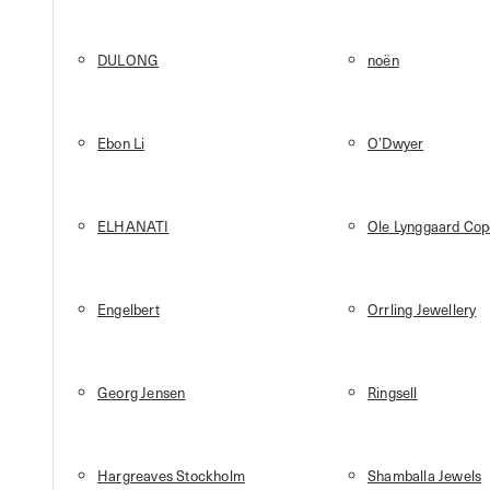
DULONG
noën
Ebon Li
O’Dwyer
ELHANATI
Ole Lynggaard Co
Engelbert
Orrling Jewellery
Georg Jensen
Ringsell
Hargreaves Stockholm
Shamballa Jewels