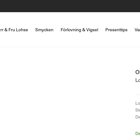
rr & Fru Lohse
Smycken
Förlovning & Vigsel
Presenttips
Va
O
Lo
Lo
St
De
De