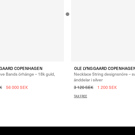
GGAARD COPENHAGEN
OLE LYNGGAARD COPENHAGE
ve Bands örhänge – 18k guld,
Necklace String designsnöre – sv
änddelar i silver
K
56 000
SEK
3 120
SEK
1 200
SEK
TAX FREE