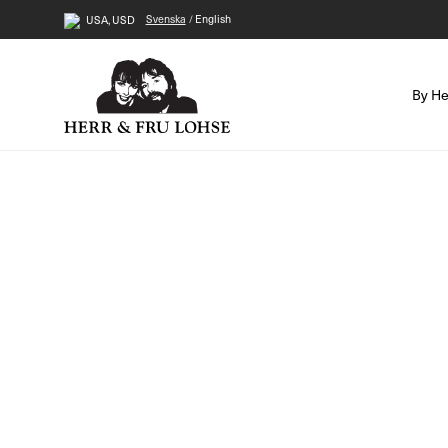
Svenska
English
USA, USD
By He