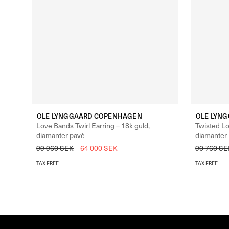
OLE LYNGGAARD COPENHAGEN
OLE LYN
Love Bands Twirl Earring – 18k guld,
Twisted Lo
diamanter pavé
diamanter
99 960
SEK
64 000
SEK
90 760
SE
TAX FREE
TAX FREE