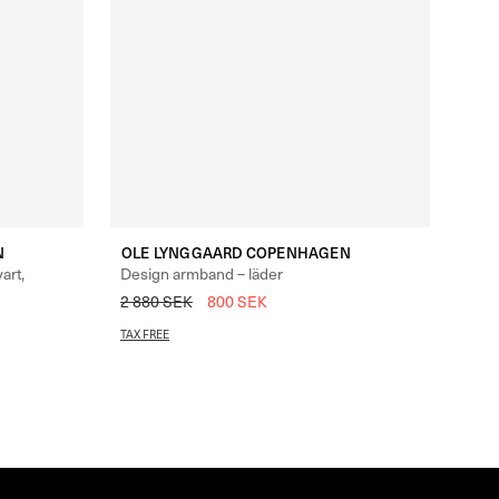
N
OLE LYNGGAARD COPENHAGEN
art,
Design armband – läder
2 880
SEK
800
SEK
TAX FREE