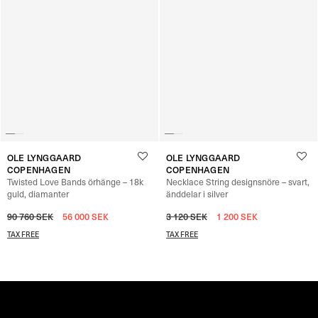
OLE LYNGGAARD
OLE LYNGGAARD
COPENHAGEN
COPENHAGEN
Twisted Love Bands örhänge – 18k
Necklace String designsnöre – svart,
guld, diamanter
änddelar i silver
90 760
SEK
56 000
SEK
3 120
SEK
1 200
SEK
TAX FREE
TAX FREE