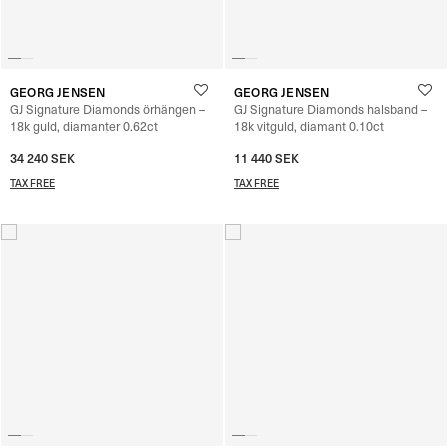
GEORG JENSEN
GEORG JENSEN
GJ Signature Diamonds örhängen –
GJ Signature Diamonds halsband –
18k guld, diamanter 0.62ct
18k vitguld, diamant 0.10ct
34 240
SEK
11 440
SEK
TAX FREE
TAX FREE