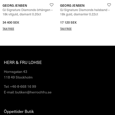
GEORG JENSEN
GEORG JENSEN
GJ Signature Diamonds örhängen –
GJ Signature Diamonds halsband –
18k vitguld, diamant 0.20ct
18k guld, diamanter 0.22ct
34 400
SEK
17 120
SEK
TAX FREE
TAX FREE
HERR & FRU LOHSE
Hornsgatan 43
118 49 Stockholm
Tel: +46-8-668 16 99
E-mail: butiken@herrochfru.se
Öppettider Butik