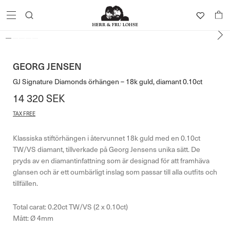
GEORG JENSEN
GJ Signature Diamonds örhängen – 18k guld, diamant 0.10ct
14 320
SEK
TAX FREE
Klassiska stiftörhängen i återvunnet 18k guld med en 0.10ct
TW/VS diamant, tillverkade på Georg Jensens unika sätt. De
pryds av en diamantinfattning som är designad för att framhäva
glansen och är ett oumbärligt inslag som passar till alla outfits och
tillfällen.
Total carat: 0.20ct TW/VS (2 x 0.10ct)
Mått: Ø 4mm