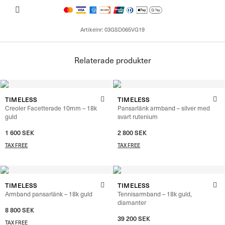
Artikelnr:
03GSD065VG19
Relaterade produkter
TIMELESS
TIMELESS
Creoler Facetterade 10mm – 18k
Pansarlänk armband – silver med
guld
svart rutenium
1 600
SEK
2 800
SEK
TAX FREE
TAX FREE
TIMELESS
TIMELESS
Armband pansarlänk – 18k guld
Tennisarmband – 18k guld,
diamanter
8 800
SEK
39 200
SEK
TAX FREE