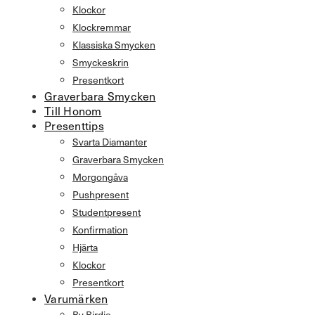
Klockor
Klockremmar
Klassiska Smycken
Smyckeskrin
Presentkort
Graverbara Smycken
Till Honom
Presenttips
Svarta Diamanter
Graverbara Smycken
Morgongåva
Pushpresent
Studentpresent
Konfirmation
Hjärta
Klockor
Presentkort
Varumärken
By Birdie