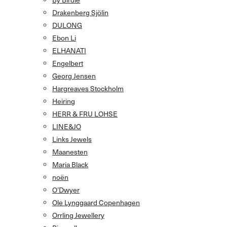
Drakenberg Sjölin
DULONG
Ebon Li
ELHANATI
Engelbert
Georg Jensen
Hargreaves Stockholm
Heiring
HERR & FRU LOHSE
LINE&JO
Links Jewels
Maanesten
Maria Black
noën
O’Dwyer
Ole Lynggaard Copenhagen
Orrling Jewellery