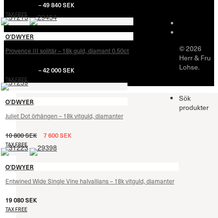
48 000
SEK
–
49 840
SEK
TAX FREE
O'DWYER
© 2026
Provence III solitär – 18k guld, diamant 0.50ct
Herr & Fru
Lohse.
40 400
SEK
–
42 000
SEK
TAX FREE
Sök
O'DWYER
produkter
Juliet Dot örhängen – 18k vitguld, diamanter
10 800
SEK
7 600
SEK
TAX FREE
O'DWYER
Entwined Wide Single Vine halvallians – 18k vitguld, diamanter
19 080
SEK
TAX FREE