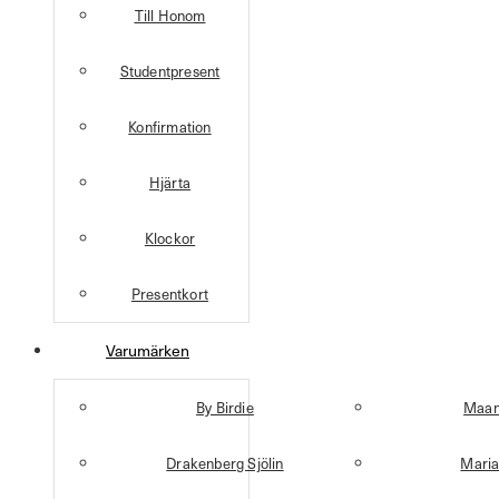
Till Honom
Studentpresent
Konfirmation
Hjärta
Klockor
Presentkort
Varumärken
By Birdie
Maan
Drakenberg Sjölin
Maria