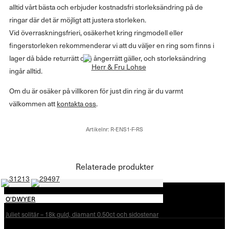
alltid vårt bästa och erbjuder kostnadsfri storleksändring på de
ringar där det är möjligt att justera storleken.
Vid överraskningsfrieri, osäkerhet kring ringmodell eller
fingerstorleken rekommenderar vi att du väljer en ring som finns i
lager då både returrätt och ångerrätt gäller, och storleksändring
ingår alltid.
Om du är osäker på villkoren för just din ring är du varmt
välkommen att
kontakta oss
.
Artikelnr:
R-ENS1-F-RS
Relaterade produkter
O'DWYER
Juliet solitär – 18k guld, diamant 0.50ct och sidostenar