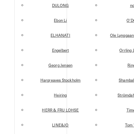
DULONG
n
Ebon Li
O’D
ELHANATI
Ole Lynggaa
Engelbert
Orrling 
Georg Jensen
Rin
Hargreaves Stockholm
Shambal
Heiring
Strömdah
HERR & FRU LOHSE
Tim
LINE&JO
Tom