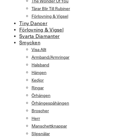
The Wonder Of You
Tårar Blir Till Rubiner
Förlovning & Vigsel
Tiny Dancer
Förlovning & Vigsel
Svarta Diamanter
Smycken
Visa Allt
Armband/Armringar
Halsband
Hängen
Kedjor
Ringar
Örhängen
Örhängespåhängen
Broscher
Herr
Manschettknappar
Slipsnålar