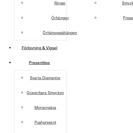
Ringar
Smyck
Örhängen
Prese
Örhängespåhängen
Förlovning & Vigsel
Presenttips
Svarta Diamanter
Graverbara Smycken
Morgongåva
Pushpresent