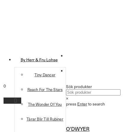
By Herr & Fru Lohse
Tiny Dancer
0
Sök produkter
Reach For The Stars
×
press
Enter
to search
The Wonder Of You
Tårar Blir Till Rubiner
O'DWYER