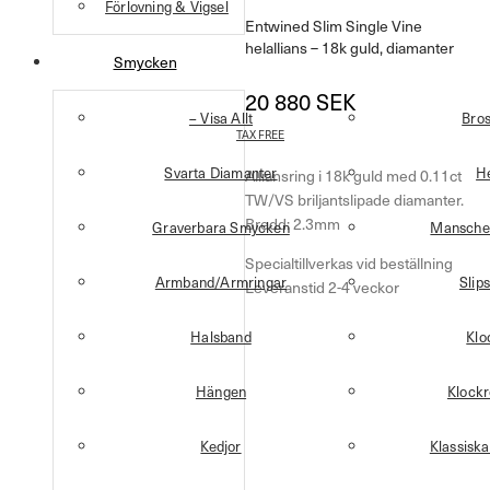
Förlovning & Vigsel
Entwined Slim Single Vine
helallians – 18k guld, diamanter
Smycken
20 880
SEK
– Visa Allt
Bro
TAX FREE
Svarta Diamanter
H
Alliansring i 18k guld med 0.11ct
TW/VS briljantslipade diamanter.
Bredd: 2.3mm
Graverbara Smycken
Mansche
Specialtillverkas vid beställning
Armband/Armringar
Slip
Leveranstid 2-4 veckor
Halsband
Klo
Hängen
Klock
Kedjor
Klassisk