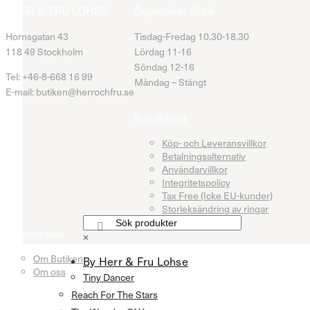
HERR & FRU LOHSE
Öppettider Butik
Hornsgatan 43
Tisdag-Fredag 10.30-18.30
118 49 Stockholm
Lördag 11-16
Söndag 12-16
Tel: +46-8-668 16 99
Måndag – Stängt
E-mail: butiken@herrochfru.se
Kundtjänst
Köp- och Leveransvillkor
Betalningsalternativ
Användarvillkor
Integritetspolicy
Tax Free (Icke EU-kunder)
Storleksändring av ringar
Information
×
Om Butiken
By Herr & Fru Lohse
Om oss
Tiny Dancer
Reach For The Stars