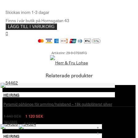
LÄGG TILL I VARUKORG
Artikelnr:
29-9-07SMFG
Relaterade produkter
HEIRING
Pyramid påhänge för armring/halsband – 18k guldpläterat silver
1 440
SEK
1 120
SEK
TAX FREE
HEIRING