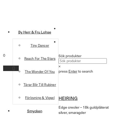
By Herr & Fru Lohse
Tiny Dancer
0
Sök produkter
Reach For The Stars
×
press
Enter
to search
The Wonder Of You
Tårar Blir Till Rubiner
HEIRING
Förlovning & Vigsel
Edge creoler – 18k guldpläterat
Smycken
silver, smaragder