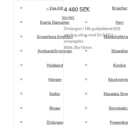
4 480
SEK
– Visa Allt
Broscher
TAX FREE
Svarta Diamanter
Herr
Örhängen i 18k guldpläterat 925
sterling silver med 2x 0.02ct
Graverbara Smycken
Manschettkna
smaragder.
Mått: 35x10mm
Armband/Armringar
Slipsnålar
Halsband
Klockor
Hängen
Klockremm
Kedjor
Klassiska Sm
Ringar
Smyckeskr
Örhängen
Presentkor