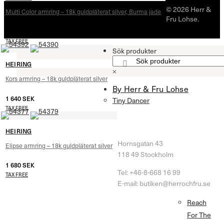
© 2026 Herr &
Multi Color armring – 18k guldpläterat silver, Burma jade
Fru Lohse.
1 120
SEK
TAX FREE
Sök produkter
HEIRING
×
Kors armring – 18k guldpläterat silver
By Herr & Fru Lohse
1 640
SEK
Tiny Dancer
TAX FREE
HERR & FRU LOHSE
HEIRING
Hornsgatan 43
Elipse armring – 18k guldpläterat silver
118 49 Stockholm
1 680
SEK
Tel: +46-8-668 16 99
TAX FREE
E-mail: butiken@herrochfru.se
Reach
Öppettider Butik
Kundtjänst
For The