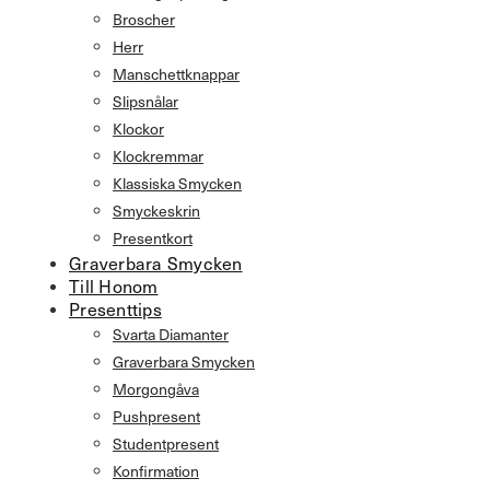
Broscher
Herr
Manschettknappar
Slipsnålar
Klockor
Klockremmar
Klassiska Smycken
Smyckeskrin
Presentkort
Graverbara Smycken
Till Honom
Presenttips
Svarta Diamanter
Graverbara Smycken
Morgongåva
Pushpresent
Studentpresent
Konfirmation