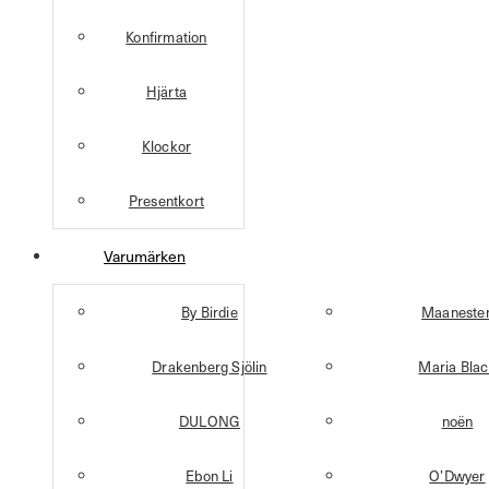
Konfirmation
Hjärta
Klockor
Presentkort
Varumärken
By Birdie
Maaneste
Drakenberg Sjölin
Maria Bla
DULONG
noën
Ebon Li
O’Dwyer