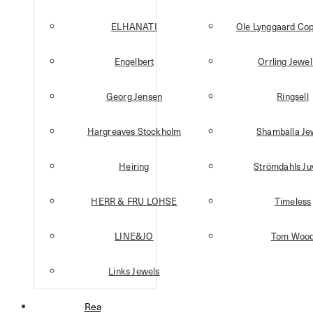
ELHANATI
Ole Lynggaard Co
Engelbert
Orrling Jewel
Georg Jensen
Ringsell
Hargreaves Stockholm
Shamballa Je
Heiring
Strömdahls Ju
HERR & FRU LOHSE
Timeless
LINE&JO
Tom Woo
Links Jewels
Rea