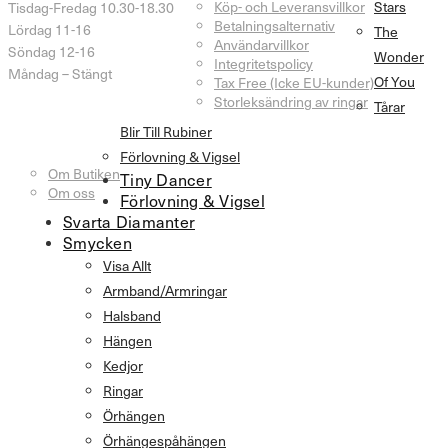
Köp- och Leveransvillkor
Stars
Tisdag-Fredag 10.30-18.30
Betalningsalternativ
Lördag 11-16
The
Användarvillkor
Söndag 12-16
Wonder
Integritetspolicy
Måndag – Stängt
Of You
Tax Free (Icke EU-kunder)
Storleksändring av ringar
Tårar
Blir Till Rubiner
Information
Förlovning & Vigsel
Om Butiken
Tiny Dancer
Om oss
Förlovning & Vigsel
Svarta Diamanter
Smycken
Visa Allt
Armband/Armringar
Halsband
Hängen
Kedjor
Ringar
Örhängen
Örhängespåhängen