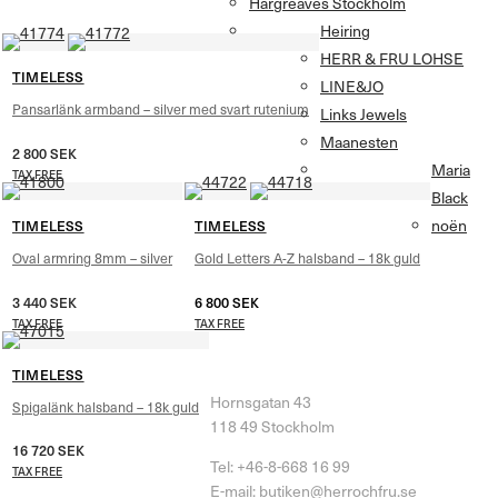
Hargreaves Stockholm
Heiring
HERR & FRU LOHSE
TIMELESS
LINE&JO
Pansarlänk armband – silver med svart rutenium
Links Jewels
Maanesten
2 800
SEK
Maria
TAX FREE
Black
noën
TIMELESS
TIMELESS
Oval armring 8mm – silver
Gold Letters A-Z halsband – 18k guld
3 440
SEK
6 800
SEK
TAX FREE
TAX FREE
HERR & FRU LOHSE
TIMELESS
Hornsgatan 43
Spigalänk halsband – 18k guld
118 49 Stockholm
16 720
SEK
Tel: +46-8-668 16 99
TAX FREE
E-mail: butiken@herrochfru.se