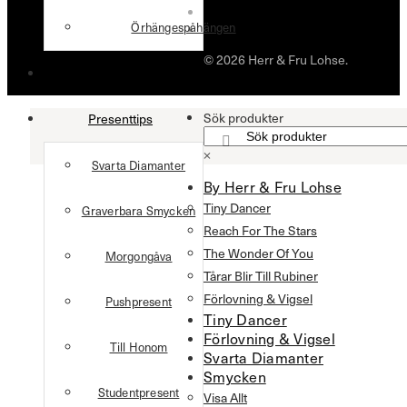
Örhängespåhängen
© 2026 Herr & Fru Lohse.
Förlovning & Vigsel
Sök produkter
Presenttips
×
Svarta Diamanter
By Herr & Fru Lohse
Tiny Dancer
Graverbara Smycken
Reach For The Stars
The Wonder Of You
Morgongåva
Tårar Blir Till Rubiner
Förlovning & Vigsel
Pushpresent
Tiny Dancer
Förlovning & Vigsel
Till Honom
Svarta Diamanter
Smycken
Studentpresent
Visa Allt