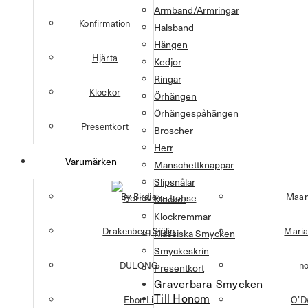
Armband/Armringar
Konfirmation
Halsband
Hängen
Hjärta
Kedjor
Ringar
Klockor
Örhängen
Örhängespåhängen
Presentkort
Broscher
Herr
Varumärken
Manschettknappar
Slipsnålar
By Birdie
Maan
Klockor
Klockremmar
Drakenberg Sjölin
Maria
Klassiska Smycken
Smyckeskrin
DULONG
n
Presentkort
Graverbara Smycken
Till Honom
Ebon Li
O’D