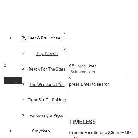
By Herr & Fru Lohse
Tiny Dancer
0
Sök produkter
Reach For The Stars
×
press
Enter
to search
The Wonder Of You
Tårar Blir Till Rubiner
Förlovning & Vigsel
TIMELESS
Smycken
Creoler Facetterade 20mm – 18k