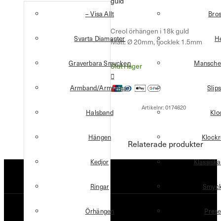
guld
– Visa Allt
Bro
Creol örhängen i 18k guld
Svarta Diamanter
H
Mått: Ø 20mm, tjocklek 1.5mm
Graverbara Smycken
Mansche
Slut i lager
Armband/Armringar
Slip
Artikelnr:
0174620
Halsband
Klo
Hängen
Klock
Relaterade produkter
Kedjor
Klassisk
Ringar
Smyck
Örhängen
Prese