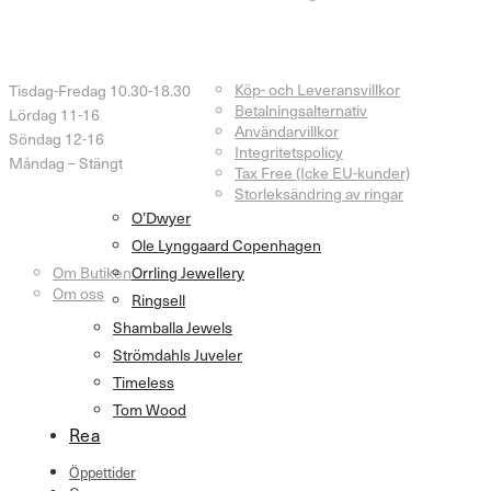
Öppettider Butik
Kundtjänst
Köp- och Leveransvillkor
Tisdag-Fredag 10.30-18.30
Betalningsalternativ
Lördag 11-16
Användarvillkor
Söndag 12-16
Integritetspolicy
Måndag – Stängt
Tax Free (Icke EU-kunder)
Storleksändring av ringar
O’Dwyer
Information
Ole Lynggaard Copenhagen
Om Butiken
Orrling Jewellery
Om oss
Ringsell
Shamballa Jewels
Strömdahls Juveler
Timeless
Tom Wood
Rea
Öppettider