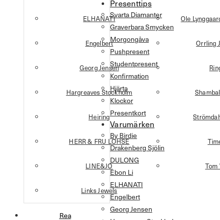
Presenttips
Svarta Diamanter
ELHANATI
Ole Lynggaa
Graverbara Smycken
Morgongåva
Engelbert
Orrling 
Pushpresent
Studentpresent
Georg Jensen
Rin
Konfirmation
Hjärta
Hargreaves Stockholm
Shambal
Klockor
Presentkort
Heiring
Strömdah
Varumärken
By Birdie
HERR & FRU LOHSE
Tim
Drakenberg Sjölin
DULONG
LINE&JO
Tom
Ebon Li
ELHANATI
Links Jewels
Engelbert
Georg Jensen
Rea