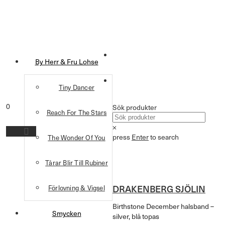
By Herr & Fru Lohse
Tiny Dancer
0
Sök produkter
Reach For The Stars
×
press
Enter
to search
The Wonder Of You
Tårar Blir Till Rubiner
DRAKENBERG SJÖLIN
Förlovning & Vigsel
Birthstone December halsband –
Smycken
silver, blå topas