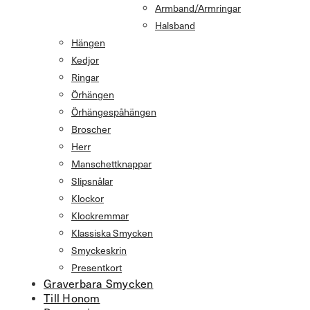
Armband/Armringar
Halsband
Hängen
Kedjor
Ringar
Örhängen
Örhängespåhängen
Broscher
Herr
Manschettknappar
Slipsnålar
Klockor
Klockremmar
Klassiska Smycken
Smyckeskrin
Presentkort
Graverbara Smycken
Till Honom