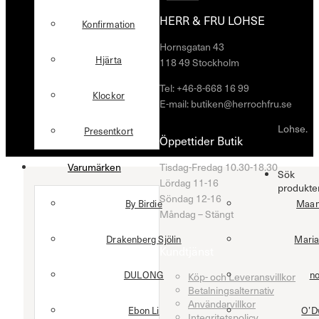
HERR & FRU LOHSE
Konfirmation
Hornsgatan 43
Hjärta
118 49 Stockholm
Tel: +46-8-668 16 99
Klockor
E-mail: butiken@herrochfru.se
Lohse.
Presentkort
Öppettider Butik
Tisdag-Fredag 10.30-18.30
Varumärken
Sök
Lördag 11-16
produkte
Söndag 12-16
By Birdie
Maan
Måndag – Stängt
Drakenberg Sjölin
Maria
Kundtjänst
DULONG
n
Köp- och Leveransvillkor
Betalningsalternativ
Användarvillkor
Ebon Li
O’D
Integritetspolicy