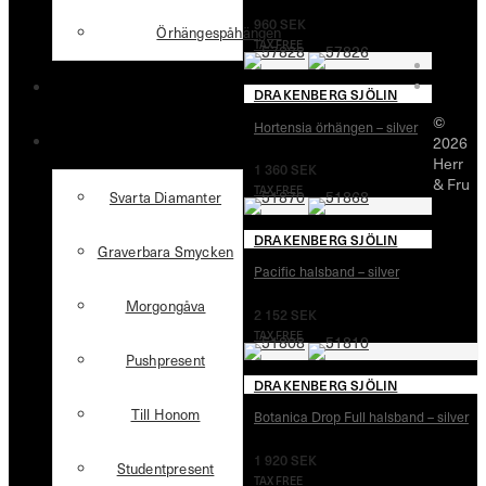
960
SEK
Örhängespåhängen
TAX FREE
Förlovning & Vigsel
DRAKENBERG SJÖLIN
©
Hortensia örhängen – silver
Presenttips
2026
Herr
1 360
SEK
& Fru
TAX FREE
Svarta Diamanter
DRAKENBERG SJÖLIN
Graverbara Smycken
Pacific halsband – silver
Morgongåva
2 152
SEK
TAX FREE
Pushpresent
DRAKENBERG SJÖLIN
Till Honom
Botanica Drop Full halsband – silver
1 920
SEK
Studentpresent
TAX FREE