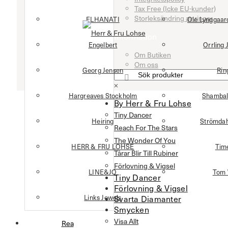
Tax Free (Icke EU-kunder)
Storleksändring av ringar
ELHANATI
Ole Lynggaa
Information
Engelbert
Orrling 
Om Butiken
Om oss
Georg Jensen
Rin
×
Hargreaves Stockholm
Shambal
By Herr & Fru Lohse
Tiny Dancer
Heiring
Strömdah
Reach For The Stars
The Wonder Of You
HERR & FRU LOHSE
Tim
Tårar Blir Till Rubiner
Förlovning & Vigsel
LINE&JO
Tom
Tiny Dancer
Förlovning & Vigsel
Links Jewels
Svarta Diamanter
Smycken
Visa Allt
Rea