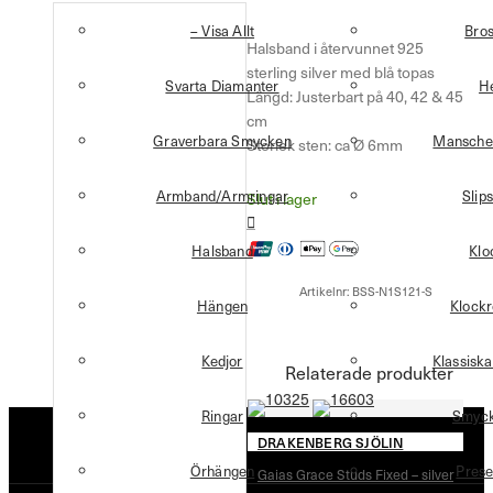
– Visa Allt
Bro
Halsband i återvunnet 925
sterling silver med blå topas
Svarta Diamanter
H
Längd: Justerbart på 40, 42 & 45
cm
Graverbara Smycken
Mansche
Storlek sten: ca Ø 6mm
Armband/Armringar
Slip
Slut i lager
Halsband
Klo
Artikelnr:
BSS-N1S121-S
Hängen
Klock
Kedjor
Klassisk
Relaterade produkter
Ringar
Smyck
DRAKENBERG SJÖLIN
Örhängen
Prese
Gaias Grace Studs Fixed – silver