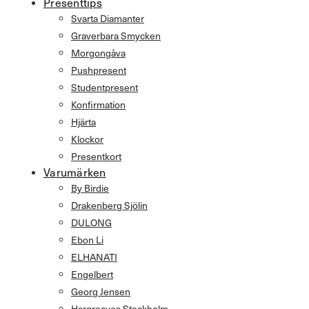
Presenttips
Svarta Diamanter
Graverbara Smycken
Morgongåva
Pushpresent
Studentpresent
Konfirmation
Hjärta
Klockor
Presentkort
Varumärken
By Birdie
Drakenberg Sjölin
DULONG
Ebon Li
ELHANATI
Engelbert
Georg Jensen
Hargreaves Stockholm