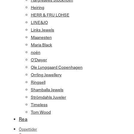
Heiring
HERR & FRU LOHSE
LINE&JO
Links Jewels
Maanesten
Maria Black
noën
O’Dwyer
Ole Lynggaard Copenhagen
Orrling Jewellery
Ringsell
Shamballa Jewels
Strömdahls Juveler
Timeless
Tom Wood
Rea
Öppettider