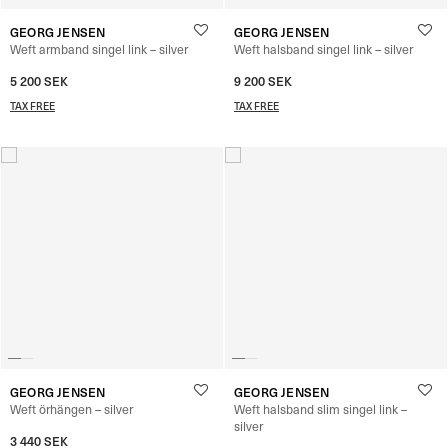
GEORG JENSEN
GEORG JENSEN
Weft armband singel link – silver
Weft halsband singel link – silver
5 200
SEK
9 200
SEK
TAX FREE
TAX FREE
GEORG JENSEN
GEORG JENSEN
Weft örhängen – silver
Weft halsband slim singel link –
silver
3 440
SEK