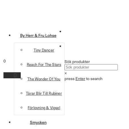
By Herr & Fru Lohse
Tiny Dancer
0
Sök produkter
Reach For The Stars
×
press
Enter
to search
The Wonder Of You
Tårar Blir Till Rubiner
Förlovning & Vigsel
Smycken