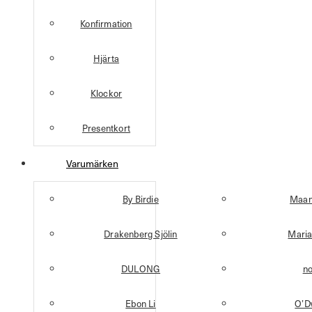
Konfirmation
Hjärta
Klockor
Presentkort
Varumärken
By Birdie
Maan
Drakenberg Sjölin
Maria
DULONG
n
Ebon Li
O’D