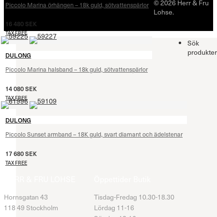
© 2026 Herr & Fru
Piccolo Marina örhängen – 18k guld, sötvattenspärlor
Lohse.
16 480
SEK
TAX FREE
Sök
produkter
DULONG
Piccolo Marina halsband – 18k guld, sötvattenspärlor
14 080
SEK
TAX FREE
DULONG
Piccolo Sunset armband – 18K guld, svart diamant och ädelstenar
17 680
SEK
TAX FREE
HERR & FRU LOHSE
Öppettider Butik
Hornsgatan 43
Tisdag-Fredag 10.30-18.30
118 49 Stockholm
Lördag 11-16