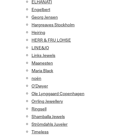
ELHANATI
Engelbert
Georg Jensen
Hargreaves Stockholm
Heiring
HERR & FRU LOHSE
LINE&JO
Links Jewels
Maanesten
Maria Black
noën
O’Dwyer
Ole Lynggaard Copenhagen
Orrling Jewellery
Ringsell
Shamballa Jewels
Strömdahls Juveler
Timeless