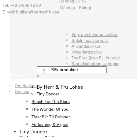
Söndag 12-16
Tel: +46-8-668 16 99
Måndag – Stängt
E-mail: butiken@herrochfru.se
Kundtjänst
Köp- och Leveransvillkor
Betalningsalternativ
Användarvillkor
Integritetspolicy
Tax Free (Icke EU-kunder)
Storleksändring av ringar
Information
×
Om Butiken
By Herr & Fru Lohse
Om oss
Tiny Dancer
Reach For The Stars
The Wonder Of You
Tårar Blir Till Rubiner
Förlovning & Vigsel
Tiny Dancer