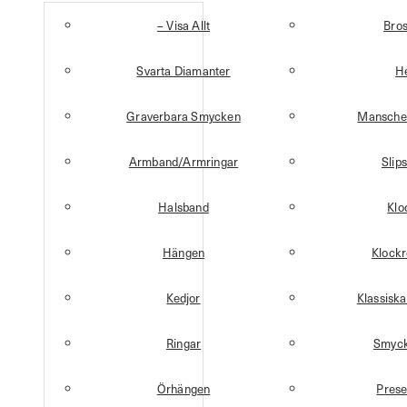
– Visa Allt
Bro
Svarta Diamanter
H
Graverbara Smycken
Mansche
Armband/Armringar
Slip
Halsband
Klo
Hängen
Klock
Kedjor
Klassisk
Ringar
Smyck
Örhängen
Prese