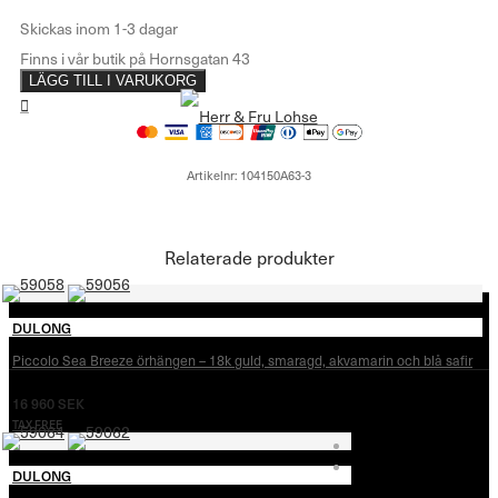
LÄGG TILL I VARUKORG
Artikelnr:
104150A63-3
Relaterade produkter
DULONG
Piccolo Sea Breeze örhängen – 18k guld, smaragd, akvamarin och blå safir
16 960
SEK
TAX FREE
DULONG