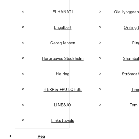
ELHANATI
Ole Lynggaa
Engelbert
Orrling 
Georg Jensen
Rin
Hargreaves Stockholm
Shambal
Heiring
Strömdah
HERR & FRU LOHSE
Tim
LINE&JO
Tom
Links Jewels
Rea