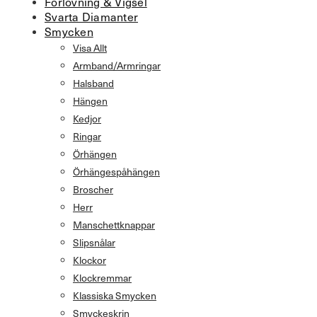
Förlovning & Vigsel
Svarta Diamanter
Smycken
Visa Allt
Armband/Armringar
Halsband
Hängen
Kedjor
Ringar
Örhängen
Örhängespåhängen
Broscher
Herr
Manschettknappar
Slipsnålar
Klockor
Klockremmar
Klassiska Smycken
Smyckeskrin